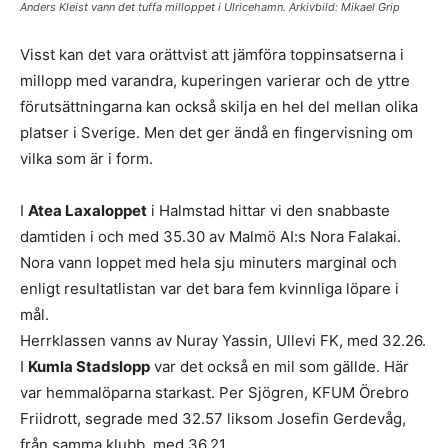
Anders Kleist vann det tuffa milloppet i Ulricehamn. Arkivbild: Mikael Grip
Visst kan det vara orättvist att jämföra toppinsatserna i
millopp med varandra, kuperingen varierar och de yttre
förutsättningarna kan också skilja en hel del mellan olika
platser i Sverige. Men det ger ändå en fingervisning om
vilka som är i form.
I
Atea Laxaloppet
i Halmstad hittar vi den snabbaste
damtiden i och med 35.30 av Malmö AI:s Nora Falakai.
Nora vann loppet med hela sju minuters marginal och
enligt resultatlistan var det bara fem kvinnliga löpare i
mål.
Herrklassen vanns av Nuray Yassin, Ullevi FK, med 32.26.
I
Kumla Stadslopp
var det också en mil som gällde. Här
var hemmalöparna starkast. Per Sjögren, KFUM Örebro
Friidrott, segrade med 32.57 liksom Josefin Gerdevåg,
från samma klubb, med 36.21.