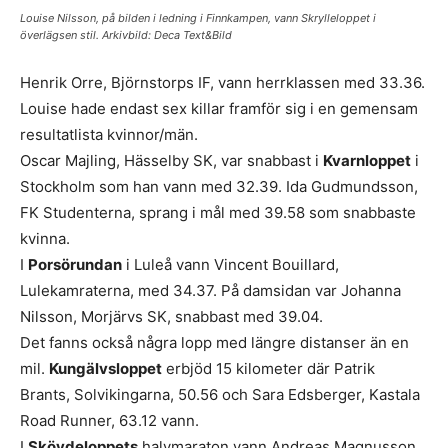
Louise Nilsson, på bilden i ledning i Finnkampen, vann Skrylleloppet i
överlägsen stil. Arkivbild: Deca Text&Bild
Henrik Orre, Björnstorps IF, vann herrklassen med 33.36.
Louise hade endast sex killar framför sig i en gemensam
resultatlista kvinnor/män.
Oscar Majling, Hässelby SK, var snabbast i
Kvarnloppet
i
Stockholm som han vann med 32.39. Ida Gudmundsson,
FK Studenterna, sprang i mål med 39.58 som snabbaste
kvinna.
I
Porsörundan
i Luleå vann Vincent Bouillard,
Lulekamraterna, med 34.37. På damsidan var Johanna
Nilsson, Morjärvs SK, snabbast med 39.04.
Det fanns också några lopp med längre distanser än en
mil.
Kungälvsloppet
erbjöd 15 kilometer där Patrik
Brants, Solvikingarna, 50.56 och Sara Edsberger, Kastala
Road Runner, 63.12 vann.
I
Skövdeloppets
halvmaraton vann Andreas Magnusson,