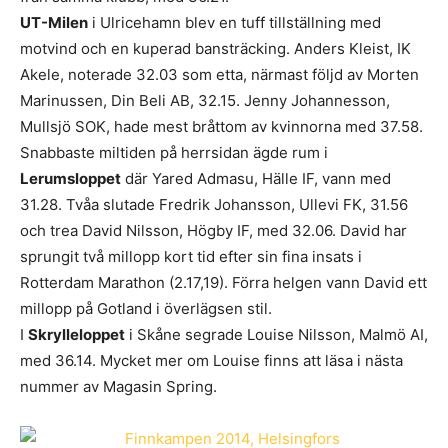
UT-Milen
i Ulricehamn blev en tuff tillställning med
motvind och en kuperad bansträcking. Anders Kleist, IK
Akele, noterade 32.03 som etta, närmast följd av Morten
Marinussen, Din Beli AB, 32.15. Jenny Johannesson,
Mullsjö SOK, hade mest bråttom av kvinnorna med 37.58.
Snabbaste miltiden på herrsidan ägde rum i
Lerumsloppet
där Yared Admasu, Hälle IF, vann med
31.28. Tvåa slutade Fredrik Johansson, Ullevi FK, 31.56
och trea David Nilsson, Högby IF, med 32.06. David har
sprungit två millopp kort tid efter sin fina insats i
Rotterdam Marathon (2.17,19). Förra helgen vann David ett
millopp på Gotland i överlägsen stil.
I
Skrylleloppet
i Skåne segrade Louise Nilsson, Malmö AI,
med 36.14. Mycket mer om Louise finns att läsa i nästa
nummer av Magasin Spring.