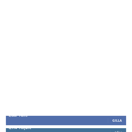
8,660
Fans
GILLA
6,714
Följare