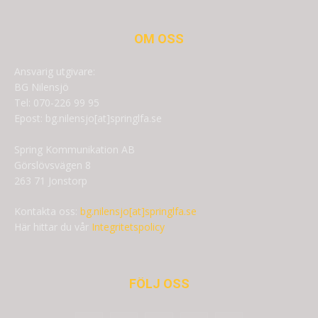
OM OSS
Ansvarig utgivare:
BG Nilensjö
Tel: 070-226 99 95
Epost: bg.nilensjo[at]springlfa.se
Spring Kommunikation AB
Görslövsvägen 8
263 71 Jonstorp
Kontakta oss:
bg.nilensjo[at]springlfa.se
Här hittar du vår
Integritetspolicy
FÖLJ OSS