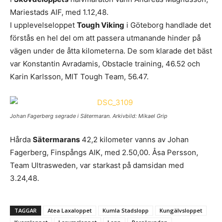
Mariestads AIF, med 1.12,48.
I upplevelseloppet
Tough Viking
i Göteborg handlade det
förstås en hel del om att passera utmanande hinder på
vägen under de åtta kilometerna. De som klarade det bäst
var Konstantin Avradamis, Obstacle training, 46.52 och
Karin Karlsson, MIT Tough Team, 56.47.
Johan Fagerberg segrade i Sätermaran. Arkivbild: Mikael Grip
Hårda
Sätermarans
42,2 kilometer vanns av Johan
Fagerberg, Finspångs AIK, med 2.50,00. Åsa Persson,
Team Ultrasweden, var starkast på damsidan med
3.24,48.
TAGGAR
Atea Laxaloppet
Kumla Stadslopp
Kungälvsloppet