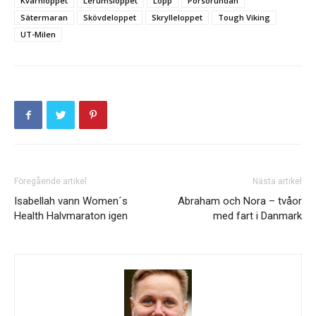
Kvarnloppet
Lerumsloppet
Lopp
Porsörundan
Sätermaran
Skövdeloppet
Skrylleloppet
Tough Viking
UT-Milen
Föregående artikel
Nästa artikel
Isabellah vann Women´s
Abraham och Nora – tvåor
Health Halvmaraton igen
med fart i Danmark