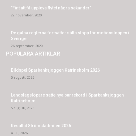
”Fint att få uppleva flytet några sekunder”
22 november, 2020
De galna reglerna fortsätter sätta stopp för motionsloppen i
Sverige
26 september, 2020
POPULÄRA ARTIKLAR
Bildspel Sparbanksjoggen Katrineholm 2026
5 augusti, 2026
Landslagslöpare satte nya banrekord i Sparbanksjoggen
Katrineholm
5 augusti, 2026
Resultat Strömstadmilen 2026
4 juli, 2026