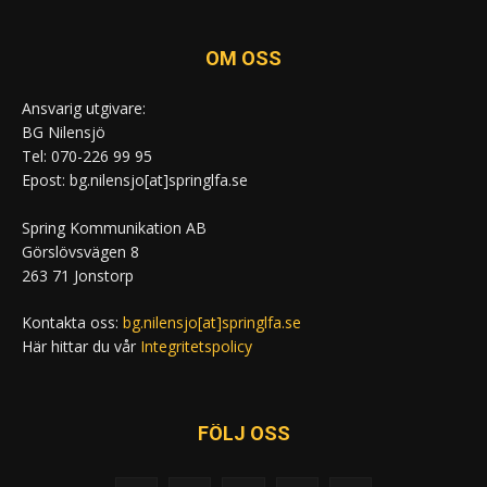
OM OSS
Ansvarig utgivare:
BG Nilensjö
Tel: 070-226 99 95
Epost: bg.nilensjo[at]springlfa.se
Spring Kommunikation AB
Görslövsvägen 8
263 71 Jonstorp
Kontakta oss:
bg.nilensjo[at]springlfa.se
Här hittar du vår
Integritetspolicy
FÖLJ OSS