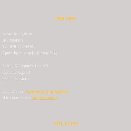
OM OSS
Ansvarig utgivare:
BG Nilensjö
Tel: 070-226 99 95
Epost: bg.nilensjo[at]springlfa.se
Spring Kommunikation AB
Görslövsvägen 8
263 71 Jonstorp
Kontakta oss:
bg.nilensjo[at]springlfa.se
Här hittar du vår
Integritetspolicy
FÖLJ OSS