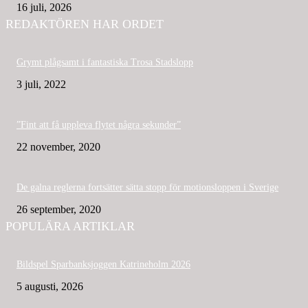
16 juli, 2026
REDAKTÖREN HAR ORDET
Grymt plågsamt i fantastiska Trosa Stadslopp
3 juli, 2022
”Fint att få uppleva flytet några sekunder”
22 november, 2020
De galna reglerna fortsätter sätta stopp för motionsloppen i Sverige
26 september, 2020
POPULÄRA ARTIKLAR
Bildspel Sparbanksjoggen Katrineholm 2026
5 augusti, 2026