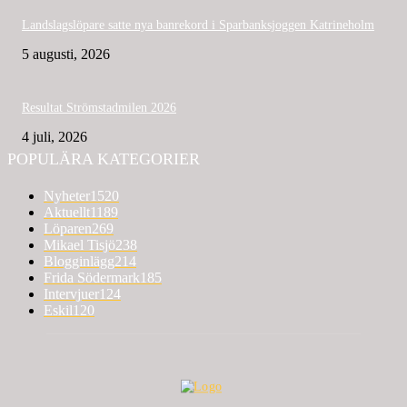
Landslagslöpare satte nya banrekord i Sparbanksjoggen Katrineholm
5 augusti, 2026
Resultat Strömstadmilen 2026
4 juli, 2026
POPULÄRA KATEGORIER
Nyheter
1520
Aktuellt
1189
Löparen
269
Mikael Tisjö
238
Blogginlägg
214
Frida Södermark
185
Intervjuer
124
Eskil
120