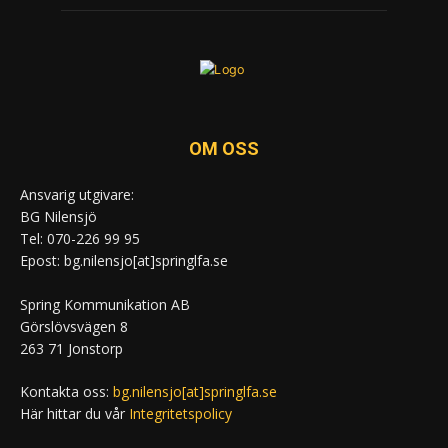
OM OSS
Ansvarig utgivare:
BG Nilensjö
Tel: 070-226 99 95
Epost: bg.nilensjo[at]springlfa.se
Spring Kommunikation AB
Görslövsvägen 8
263 71 Jonstorp
Kontakta oss:
bg.nilensjo[at]springlfa.se
Här hittar du vår
Integritetspolicy