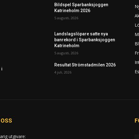
Bildspel Sparbanksjoggen
N
Katrineholm 2026
Ak
5 augusti, 2026
L
Mi
Landslagslöpare satte nya
banrekord i Sparbanksjoggen
Bl
Katrineholm
F
5 augusti, 2026
In
Resultat Strömstadmilen 2026
 i
Es
4 juli, 2026
 OSS
F
arig utgivare: