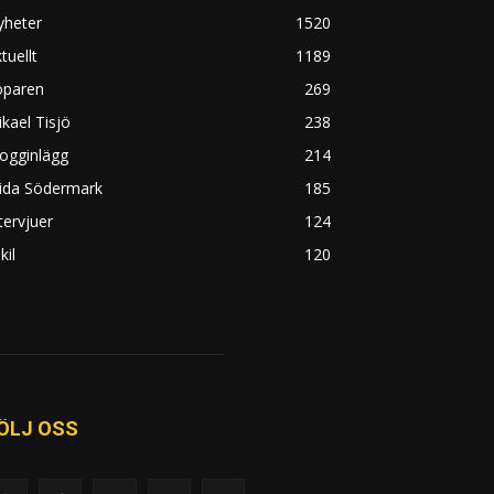
yheter
1520
tuellt
1189
öparen
269
kael Tisjö
238
ogginlägg
214
rida Södermark
185
tervjuer
124
kil
120
ÖLJ OSS