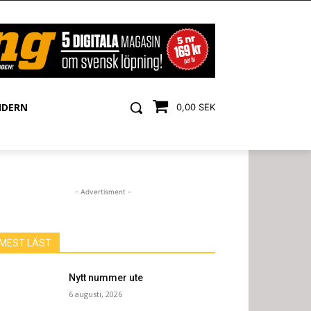
NDERN
0,00 SEK
- Advertisment -
MEST LÄST
Nytt nummer ute
6 augusti, 2026