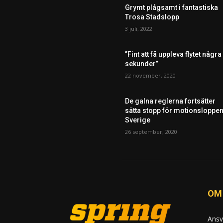
Grymt plågsamt i fantastiska
Trosa Stadslopp
3 juli, 2022
”Fint att få uppleva flytet några
sekunder”
22 november, 2020
De galna reglerna fortsätter
sätta stopp för motionsloppen
Sverige
26 september, 2020
OM
Ansv