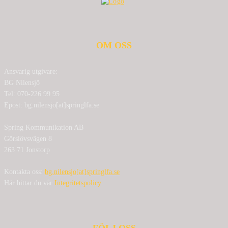
OM OSS
Ansvarig utgivare:
BG Nilensjö
Tel: 070-226 99 95
Epost: bg.nilensjo[at]springlfa.se
Spring Kommunikation AB
Görslövsvägen 8
263 71 Jonstorp
Kontakta oss:
bg.nilensjo[at]springlfa.se
Här hittar du vår
Integritetspolicy