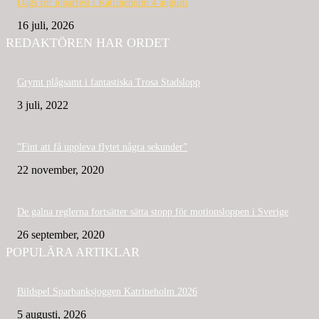
Dags för löparfest i Katrineholm 4 augusti
16 juli, 2026
REDAKTÖREN HAR ORDET
Grymt plågsamt i fantastiska Trosa Stadslopp
3 juli, 2022
”Fint att få uppleva flytet några sekunder”
22 november, 2020
De galna reglerna fortsätter sätta stopp för motionsloppen i Sverige
26 september, 2020
POPULÄRA ARTIKLAR
Bildspel Sparbanksjoggen Katrineholm 2026
5 augusti, 2026