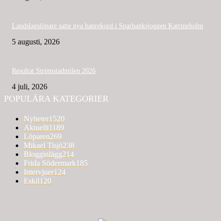
Landslagslöpare satte nya banrekord i Sparbanksjoggen Katrineholm
5 augusti, 2026
Resultat Strömstadmilen 2026
4 juli, 2026
POPULÄRA KATEGORIER
Nyheter
1520
Aktuellt
1189
Löparen
269
Mikael Tisjö
238
Blogginlägg
214
Frida Södermark
185
Intervjuer
124
Eskil
120