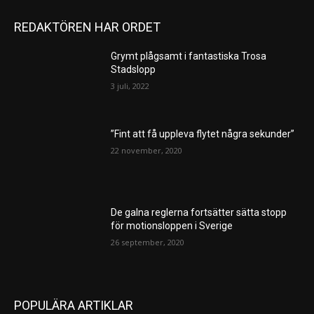
REDAKTÖREN HAR ORDET
Grymt plågsamt i fantastiska Trosa
Stadslopp
3 juli, 2022
”Fint att få uppleva flytet några sekunder”
22 november, 2020
De galna reglerna fortsätter sätta stopp
för motionsloppen i Sverige
26 september, 2020
POPULÄRA ARTIKLAR