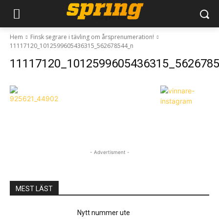
Hem
Finsk segrare i tävling om årsprenumeration!
11117120_1012599605436315_562678544_n
11117120_1012599605436315_562678
- Advertisment -
MEST LÄST
Nytt nummer ute