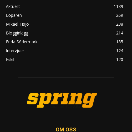
Aktuellt
1189
Löparen
269
Mikael Tisjö
238
Blogginlägg
214
Frida Södermark
185
Intervjuer
124
Eskil
120
OM OSS