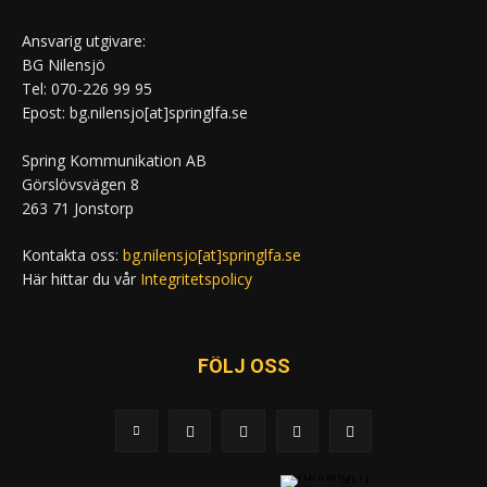
Ansvarig utgivare:
BG Nilensjö
Tel: 070-226 99 95
Epost: bg.nilensjo[at]springlfa.se
Spring Kommunikation AB
Görslövsvägen 8
263 71 Jonstorp
Kontakta oss:
bg.nilensjo[at]springlfa.se
Här hittar du vår
Integritetspolicy
FÖLJ OSS