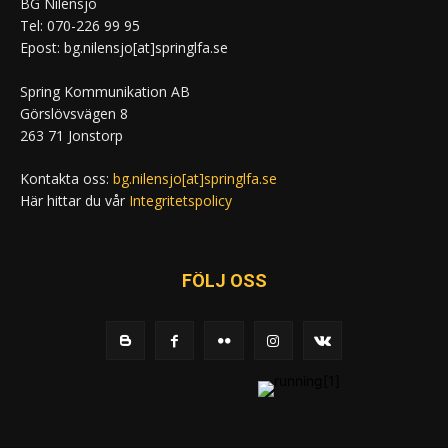
BG Nilensjö
Tel: 070-226 99 95
Epost: bg.nilensjo[at]springlfa.se
Spring Kommunikation AB
Görslövsvägen 8
263 71 Jonstorp
Kontakta oss:
bg.nilensjo[at]springlfa.se
Här hittar du vår
Integritetspolicy
FÖLJ OSS