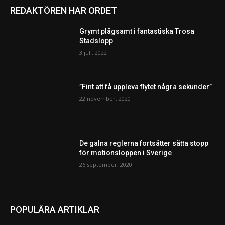
REDAKTÖREN HAR ORDET
Grymt plågsamt i fantastiska Trosa
Stadslopp
3 juli, 2022
”Fint att få uppleva flytet några sekunder”
22 november, 2020
De galna reglerna fortsätter sätta stopp
för motionsloppen i Sverige
26 september, 2020
POPULÄRA ARTIKLAR