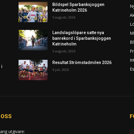
Bildspel Sparbanksjoggen
N
Katrineholm 2026
Ak
5 augusti, 2026
L
Mi
Landslagslöpare satte nya
banrekord i Sparbanksjoggen
Bl
Katrineholm
F
5 augusti, 2026
In
Resultat Strömstadmilen 2026
 i
Es
4 juli, 2026
 OSS
F
arig utgivare: