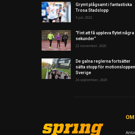
Grymt plågsamt i fantastiska
Trosa Stadslopp
3 juli, 2022
”Fint att få uppleva flytet några
sekunder”
22 november, 2020
De galna reglerna fortsätter
sätta stopp för motionsloppen
Sverige
26 september, 2020
OM
Ansv