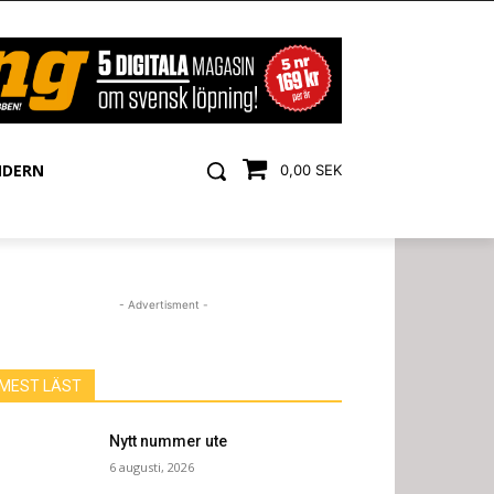
NDERN
0,00 SEK
- Advertisment -
MEST LÄST
Nytt nummer ute
6 augusti, 2026