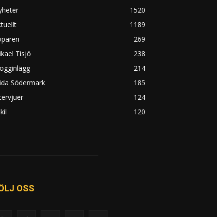
yheter
1520
tuellt
1189
öparen
269
kael Tisjö
238
ogginlägg
214
rida Södermark
185
tervjuer
124
kil
120
ÖLJ OSS