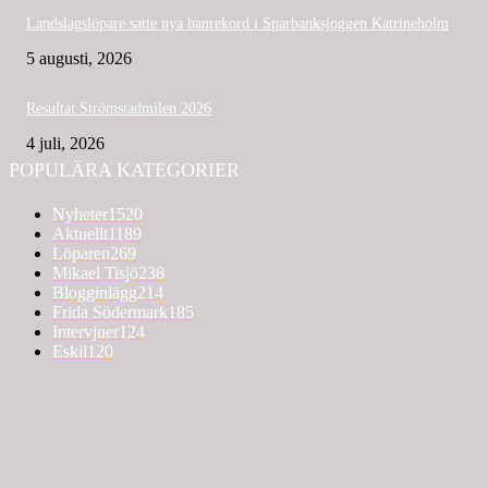
Landslagslöpare satte nya banrekord i Sparbanksjoggen Katrineholm
5 augusti, 2026
Resultat Strömstadmilen 2026
4 juli, 2026
POPULÄRA KATEGORIER
Nyheter
1520
Aktuellt
1189
Löparen
269
Mikael Tisjö
238
Blogginlägg
214
Frida Södermark
185
Intervjuer
124
Eskil
120