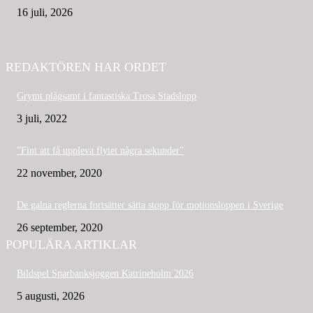
16 juli, 2026
REDAKTÖREN HAR ORDET
Grymt plågsamt i fantastiska Trosa Stadslopp
3 juli, 2022
”Fint att få uppleva flytet några sekunder”
22 november, 2020
De galna reglerna fortsätter sätta stopp för motionsloppen i Sverige
26 september, 2020
POPULÄRA ARTIKLAR
Bildspel Sparbanksjoggen Katrineholm 2026
5 augusti, 2026