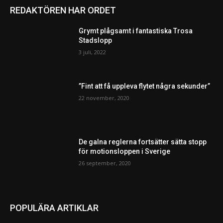
REDAKTÖREN HAR ORDET
Grymt plågsamt i fantastiska Trosa
Stadslopp
3 juli, 2022
”Fint att få uppleva flytet några sekunder”
22 november, 2020
De galna reglerna fortsätter sätta stopp
för motionsloppen i Sverige
26 september, 2020
POPULÄRA ARTIKLAR