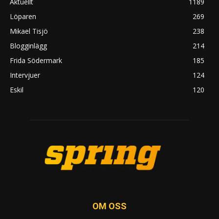
Aktuellt
1189
Löparen
269
Mikael Tisjö
238
Blogginlägg
214
Frida Södermark
185
Intervjuer
124
Eskil
120
OM OSS