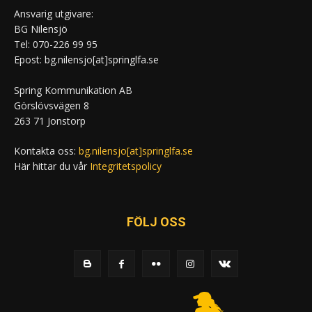
Ansvarig utgivare:
BG Nilensjö
Tel: 070-226 99 95
Epost: bg.nilensjo[at]springlfa.se
Spring Kommunikation AB
Görslövsvägen 8
263 71 Jonstorp
Kontakta oss:
bg.nilensjo[at]springlfa.se
Här hittar du vår
Integritetspolicy
FÖLJ OSS