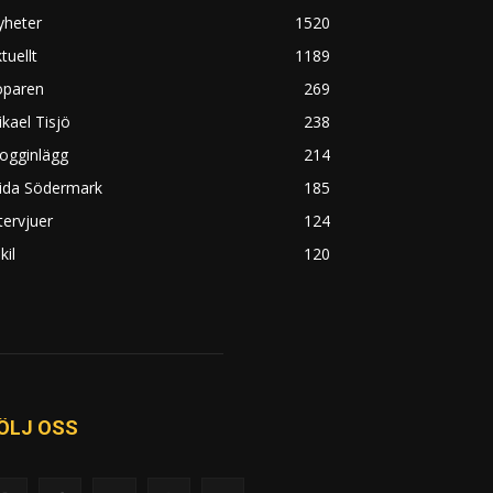
yheter
1520
tuellt
1189
öparen
269
kael Tisjö
238
ogginlägg
214
rida Södermark
185
tervjuer
124
kil
120
ÖLJ OSS