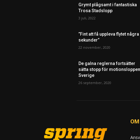
Grymt plågsamt i fantastiska
Trosa Stadslopp
3 juli, 2022
”Fint att få uppleva flytet några
sekunder”
22 november, 2020
De galna reglerna fortsätter
sätta stopp för motionsloppen
Sverige
26 september, 2020
OM
Ansv