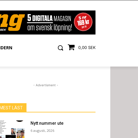
NDERN
0,00 SEK
- Advertisment -
MEST LÄST
Nytt nummer ute
6 augusti, 2026