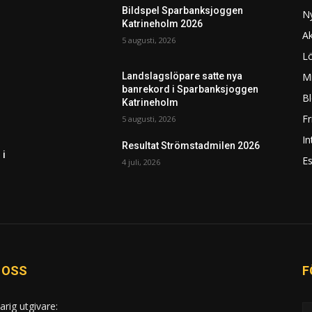
Bildspel Sparbanksjoggen
N
Katrineholm 2026
Ak
5 augusti, 2026
L
Mi
Landslagslöpare satte nya
banrekord i Sparbanksjoggen
Bl
Katrineholm
F
5 augusti, 2026
In
Resultat Strömstadmilen 2026
 i
Es
4 juli, 2026
 OSS
F
arig utgivare: