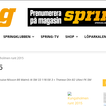
SPRINGKLUBBEN
SPRING-TV
SHOP
LÖPARKALE
holmen runt 2015
5
Louise Nilsson 86 Malmö AI SM 33 1:16:58 3 » Therese Olin 82 Ullevi FK SM