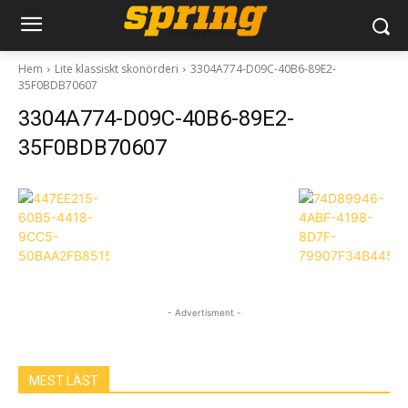
Hem
Lite klassiskt skonörderi
3304A774-D09C-40B6-89E2-
35F0BDB70607
3304A774-D09C-40B6-89E2-
35F0BDB70607
- Advertisment -
MEST LÄST