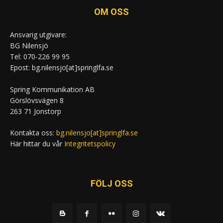
OM OSS
Ansvarig utgivare:
BG Nilensjö
Tel: 070-226 99 95
Epost: bg.nilensjo[at]springlfa.se
Spring Kommunikation AB
Görslövsvägen 8
263 71 Jonstorp
Kontakta oss:
bg.nilensjo[at]springlfa.se
Här hittar du vår
Integritetspolicy
FÖLJ OSS