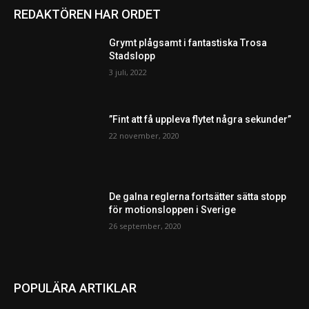
REDAKTÖREN HAR ORDET
Grymt plågsamt i fantastiska Trosa
Stadslopp
3 juli, 2022
”Fint att få uppleva flytet några sekunder”
22 november, 2020
De galna reglerna fortsätter sätta stopp
för motionsloppen i Sverige
26 september, 2020
POPULÄRA ARTIKLAR