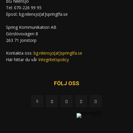
BG Nilensjö
Tel: 070-226 99 95
Epost: bg.nilensjo[at]springlfa.se
Spring Kommunikation AB
Görslövsvägen 8
263 71 Jonstorp
Kontakta oss:
bg.nilensjo[at]springlfa.se
Här hittar du vår
Integritetspolicy
FÖLJ OSS