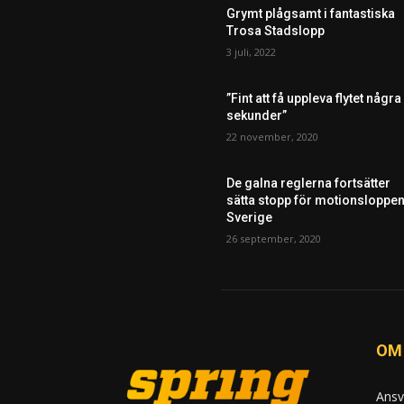
Grymt plågsamt i fantastiska
Trosa Stadslopp
3 juli, 2022
”Fint att få uppleva flytet några
sekunder”
22 november, 2020
De galna reglerna fortsätter
sätta stopp för motionsloppen
Sverige
26 september, 2020
OM
Ansv