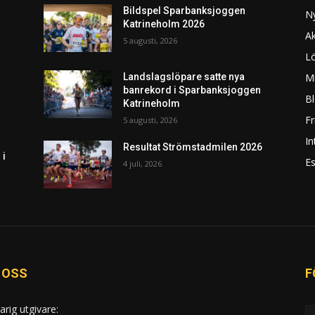
Bildspel Sparbanksjoggen
N
Katrineholm 2026
Ak
5 augusti, 2026
L
Mi
Landslagslöpare satte nya
banrekord i Sparbanksjoggen
Bl
Katrineholm
F
5 augusti, 2026
In
Resultat Strömstadmilen 2026
 i
Es
4 juli, 2026
 OSS
F
arig utgivare: