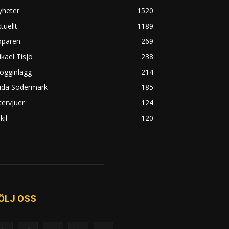
yheter
1520
tuellt
1189
öparen
269
kael Tisjö
238
ogginlägg
214
rida Södermark
185
tervjuer
124
kil
120
ÖLJ OSS