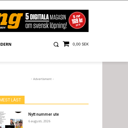
NDERN
0,00 SEK
- Advertisment -
MEST LÄST
Nytt nummer ute
6 augusti, 2026