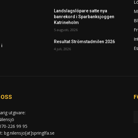
L
Mi
Landslagslöpare satte nya
banrekord i Sparbanksjoggen
Bl
Katrineholm
F
5 augusti, 2026
In
Resultat Strömstadmilen 2026
 i
Es
4 juli, 2026
 OSS
F
arig utgivare:
ilensjö
 070-226 99 95
: bg.nilensjo[at]springlfa.se