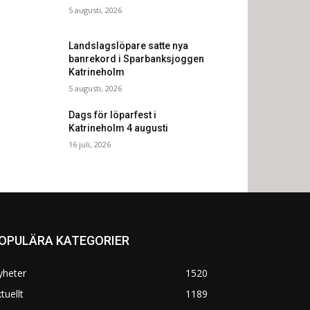
5 augusti, 2026
Landslagslöpare satte nya
banrekord i Sparbanksjoggen
Katrineholm
5 augusti, 2026
Dags för löparfest i
Katrineholm 4 augusti
16 juli, 2026
OPULÄRA KATEGORIER
yheter
1520
tuellt
1189