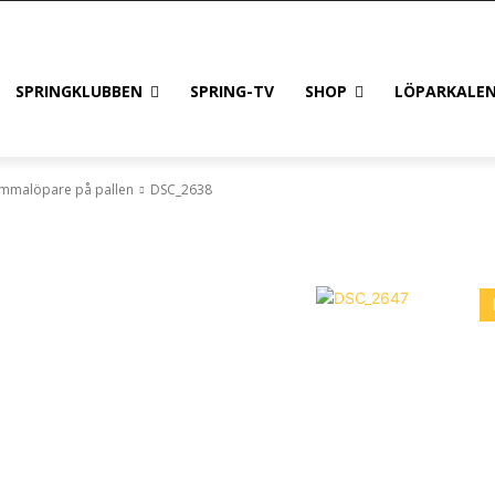
SPRINGKLUBBEN
SPRING-TV
SHOP
LÖPARKALE
hemmalöpare på pallen
DSC_2638