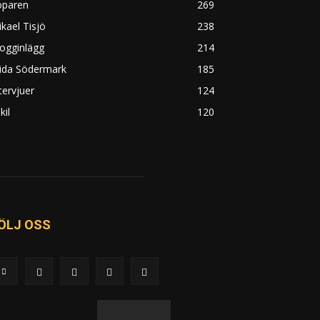
öparen
269
kael Tisjö
238
ogginlägg
214
rida Södermark
185
tervjuer
124
kil
120
ÖLJ OSS