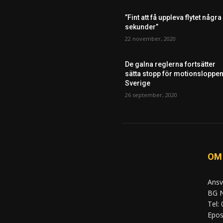
”Fint att få uppleva flytet några
sekunder”
22 november, 2020
De galna reglerna fortsätter
sätta stopp för motionsloppen
Sverige
26 september, 2020
OM
Ansv
BG N
Tel:
Epost