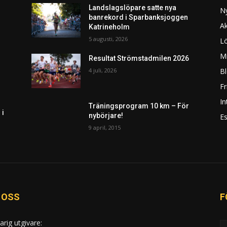
Landslagslöpare satte nya
N
banrekord i Sparbanksjoggen
Ak
Katrineholm
5 augusti, 2026
L
Mi
Resultat Strömstadmilen 2026
4 juli, 2026
Bl
F
In
Träningsprogram 10 km – För
 i
nybörjare!
Es
9 april, 2015
 OSS
F
arig utgivare: