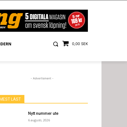
NDERN
0,00 SEK
- Advertisment -
MEST LÄST
Nytt nummer ute
6 augusti, 2026