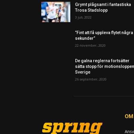
Grymt plågsamt i fantastiska
Trosa Stadslopp
3 juli, 2022
”Fint att få uppleva flytet några
sekunder”
22 november, 2020
De galna reglerna fortsätter
sätta stopp för motionsloppen
Sverige
26 september, 2020
OM
Ansv