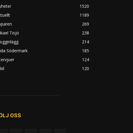
yheter
1520
tuellt
1189
öparen
269
kael Tisjö
238
ogginlägg
214
rida Södermark
185
tervjuer
124
kil
120
ÖLJ OSS