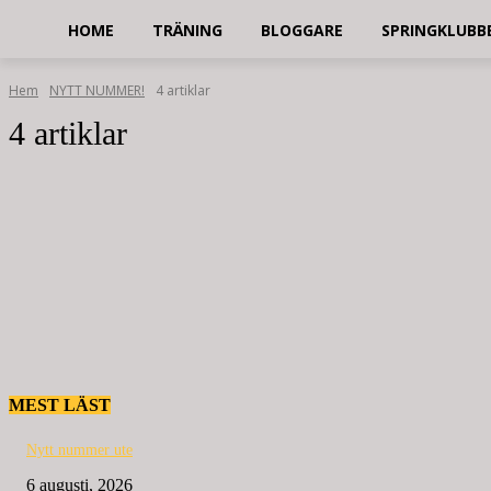
HOME
TRÄNING
BLOGGARE
SPRINGKLUBB
Hem
NYTT NUMMER!
4 artiklar
4 artiklar
MEST LÄST
Nytt nummer ute
6 augusti, 2026