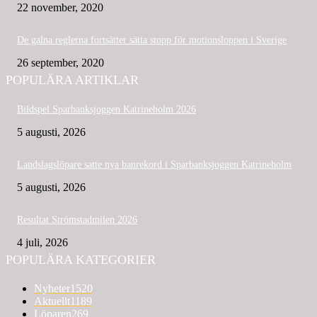
22 november, 2020
De galna reglerna fortsätter sätta stopp för motionsloppen i Sverige
26 september, 2020
POPULÄRA ARTIKLAR
Bildspel Sparbanksjoggen Katrineholm 2026
5 augusti, 2026
Landslagslöpare satte nya banrekord i Sparbanksjoggen Katrineholm
5 augusti, 2026
Resultat Strömstadmilen 2026
4 juli, 2026
POPULÄRA KATEGORIER
Nyheter
1520
Aktuellt
1189
Löparen
269