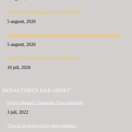
Bildspel Sparbanksjoggen Katrineholm 2026
5 augusti, 2026
Landslagslöpare satte nya banrekord i Sparbanksjoggen Katrineholm
5 augusti, 2026
Dags för löparfest i Katrineholm 4 augusti
16 juli, 2026
REDAKTÖREN HAR ORDET
Grymt plågsamt i fantastiska Trosa Stadslopp
3 juli, 2022
”Fint att få uppleva flytet några sekunder”