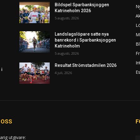
Bildspel Sparbanksjoggen
N
Katrineholm 2026
Ak
5 augusti, 2026
L
Mi
Landslagslöpare satte nya
banrekord i Sparbanksjoggen
Bl
Katrineholm
F
5 augusti, 2026
In
Resultat Strömstadmilen 2026
 i
Es
4 juli, 2026
 OSS
F
arig utgivare: