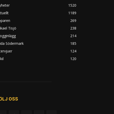
yheter
1520
tuellt
1189
öparen
269
kael Tisjö
238
ogginlägg
214
rida Södermark
185
tervjuer
124
kil
120
ÖLJ OSS