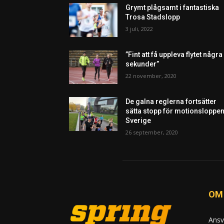
Grymt plågsamt i fantastiska
Trosa Stadslopp
3 juli, 2022
”Fint att få uppleva flytet några
sekunder”
22 november, 2020
De galna reglerna fortsätter
sätta stopp för motionsloppen
Sverige
26 september, 2020
OM
Ansv