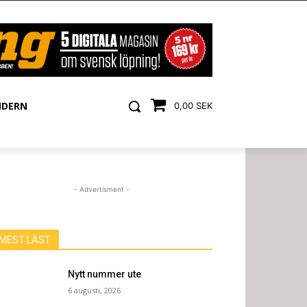
NDERN
0,00 SEK
- Advertisment -
MEST LÄST
Nytt nummer ute
6 augusti, 2026