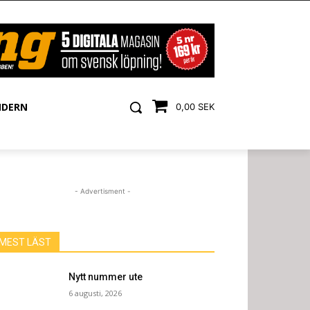
NDERN
0,00 SEK
- Advertisment -
MEST LÄST
Nytt nummer ute
6 augusti, 2026