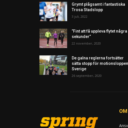
Grymt plågsamt i fantastiska
Trosa Stadslopp
3 juli, 2022
”Fint att få uppleva flytet några
sekunder”
22 november, 2020
De galna reglerna fortsätter
sätta stopp för motionsloppen
Sverige
26 september, 2020
OM
Ansv