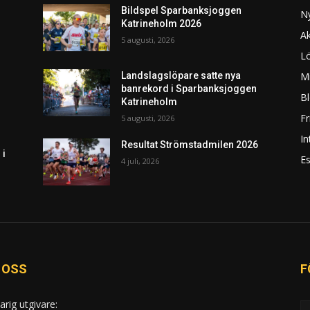
Bildspel Sparbanksjoggen
N
Katrineholm 2026
Ak
5 augusti, 2026
L
Mi
Landslagslöpare satte nya
banrekord i Sparbanksjoggen
Bl
Katrineholm
F
5 augusti, 2026
In
Resultat Strömstadmilen 2026
 i
Es
4 juli, 2026
 OSS
F
arig utgivare: