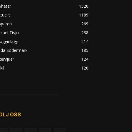
yheter
1520
tuellt
1189
öparen
269
kael Tisjö
238
ogginlägg
214
rida Södermark
185
tervjuer
124
kil
120
ÖLJ OSS