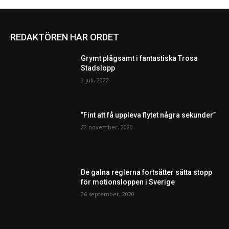
REDAKTÖREN HAR ORDET
Grymt plågsamt i fantastiska Trosa
Stadslopp
3 juli, 2022
”Fint att få uppleva flytet några sekunder”
22 november, 2020
De galna reglerna fortsätter sätta stopp
för motionsloppen i Sverige
26 september, 2020