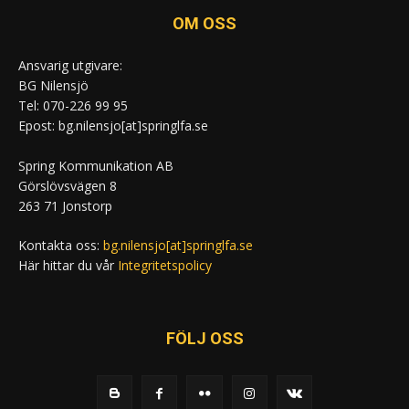
OM OSS
Ansvarig utgivare:
BG Nilensjö
Tel: 070-226 99 95
Epost: bg.nilensjo[at]springlfa.se
Spring Kommunikation AB
Görslövsvägen 8
263 71 Jonstorp
Kontakta oss:
bg.nilensjo[at]springlfa.se
Här hittar du vår
Integritetspolicy
FÖLJ OSS