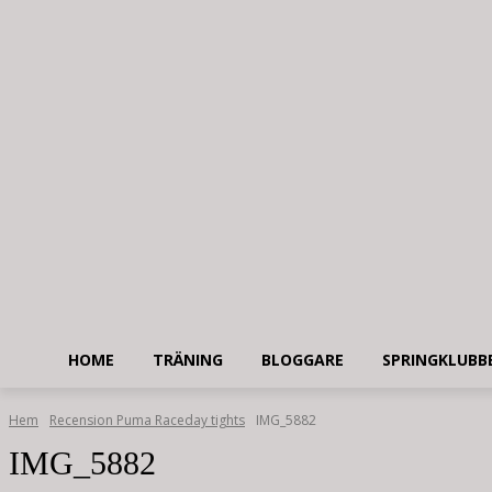
HOME
TRÄNING
BLOGGARE
SPRINGKLUBB
Hem
Recension Puma Raceday tights
IMG_5882
IMG_5882