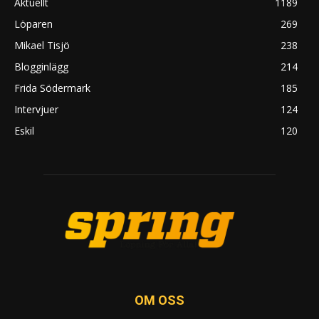
Aktuellt
1189
Löparen
269
Mikael Tisjö
238
Blogginlägg
214
Frida Södermark
185
Intervjuer
124
Eskil
120
OM OSS