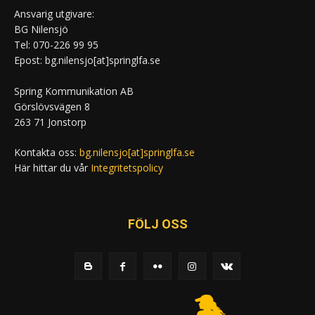
Ansvarig utgivare:
BG Nilensjö
Tel: 070-226 99 95
Epost: bg.nilensjo[at]springlfa.se
Spring Kommunikation AB
Görslövsvägen 8
263 71 Jonstorp
Kontakta oss:
bg.nilensjo[at]springlfa.se
Här hittar du vår
Integritetspolicy
FÖLJ OSS