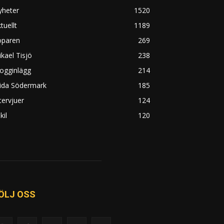
yheter
1520
tuellt
1189
öparen
269
kael Tisjö
238
ogginlägg
214
rida Södermark
185
tervjuer
124
kil
120
ÖLJ OSS