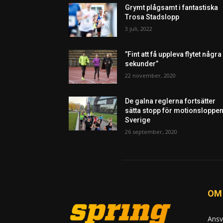
Grymt plågsamt i fantastiska
Trosa Stadslopp
3 juli, 2022
”Fint att få uppleva flytet några
sekunder”
22 november, 2020
De galna reglerna fortsätter
sätta stopp för motionsloppen
Sverige
26 september, 2020
OM
Ansv