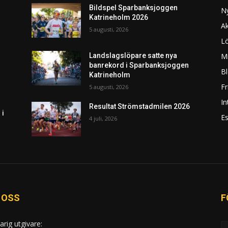
Bildspel Sparbanksjoggen
N
Katrineholm 2026
Ak
5 augusti, 2026
L
Mi
Landslagslöpare satte nya
banrekord i Sparbanksjoggen
Bl
Katrineholm
F
5 augusti, 2026
In
Resultat Strömstadmilen 2026
 i
Es
4 juli, 2026
 OSS
F
arig utgivare: