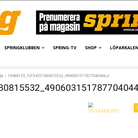
SPRINGKLUBBEN
SPRING-TV
SHOP
LÖPARKALE
je
10488153_10154357680815532_4906031517877040444_n
80815532_49060315178770404