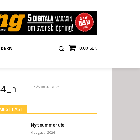
NDERN
0,00 SEK
44_n
- Advertisment -
MEST LÄST
Nytt nummer ute
6 augusti, 2026