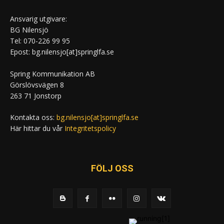
Ansvarig utgivare:
BG Nilensjö
Tel: 070-226 99 95
Epost: bg.nilensjo[at]springlfa.se
Spring Kommunikation AB
Görslövsvägen 8
263 71 Jonstorp
Kontakta oss:
bg.nilensjo[at]springlfa.se
Här hittar du vår
Integritetspolicy
FÖLJ OSS