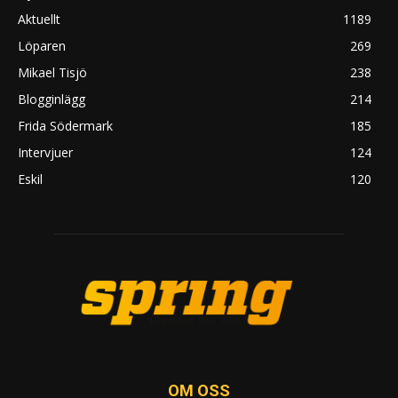
Aktuellt
1189
Löparen
269
Mikael Tisjö
238
Blogginlägg
214
Frida Södermark
185
Intervjuer
124
Eskil
120
OM OSS