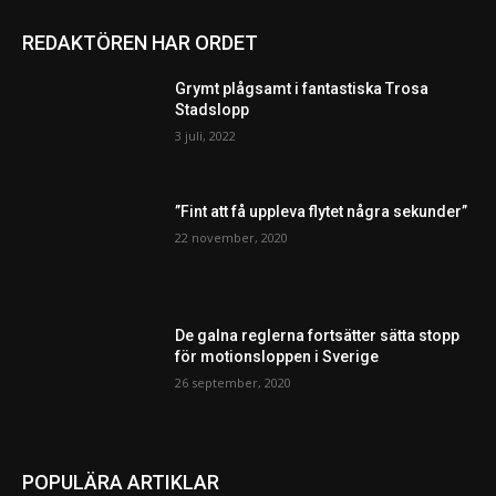
REDAKTÖREN HAR ORDET
Grymt plågsamt i fantastiska Trosa
Stadslopp
3 juli, 2022
”Fint att få uppleva flytet några sekunder”
22 november, 2020
De galna reglerna fortsätter sätta stopp
för motionsloppen i Sverige
26 september, 2020
POPULÄRA ARTIKLAR