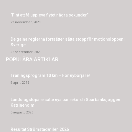
”Fint att få uppleva flytet några sekunder”
22 november, 2020
De galna reglerna fortsätter sätta stopp för motionsloppen i
Sverige
26 september, 2020
POPULÄRA ARTIKLAR
Träningsprogram 10 km – För nybörjare!
9 april, 2015
Landslagslöpare satte nya banrekord i Sparbanksjoggen
Katrineholm
5 augusti, 2026
Resultat Strömstadmilen 2026