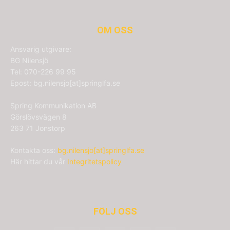
OM OSS
Ansvarig utgivare:
BG Nilensjö
Tel: 070-226 99 95
Epost: bg.nilensjo[at]springlfa.se
Spring Kommunikation AB
Görslövsvägen 8
263 71 Jonstorp
Kontakta oss:
bg.nilensjo[at]springlfa.se
Här hittar du vår
Integritetspolicy
FÖLJ OSS