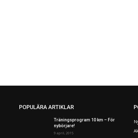
POPULÄRA ARTIKLAR
P
Träningsprogram 10 km – För
N
nybörjare!
Ak
9 april, 2015