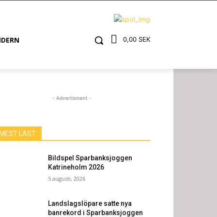
NDERN
0,00 SEK
- Advertisment -
MEST LÄST
Bildspel Sparbanksjoggen
Katrineholm 2026
5 augusti, 2026
Landslagslöpare satte nya
banrekord i Sparbanksjoggen