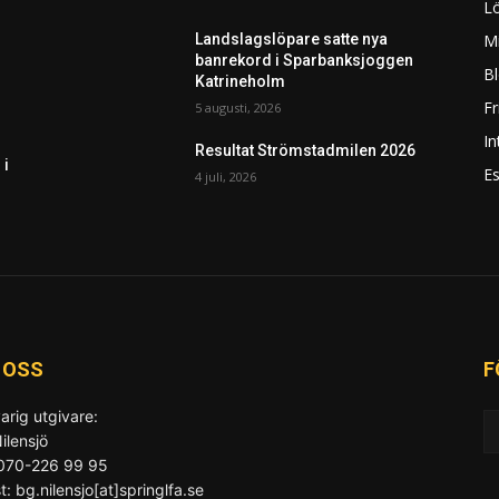
L
Mi
Landslagslöpare satte nya
banrekord i Sparbanksjoggen
Bl
Katrineholm
F
5 augusti, 2026
In
Resultat Strömstadmilen 2026
 i
Es
4 juli, 2026
 OSS
F
arig utgivare:
ilensjö
 070-226 99 95
t: bg.nilensjo[at]springlfa.se