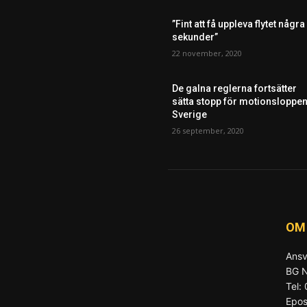
”Fint att få uppleva flytet några
sekunder”
22 november, 2020
De galna reglerna fortsätter
sätta stopp för motionsloppen
Sverige
26 september, 2020
OM
Ansv
BG N
Tel:
Epos