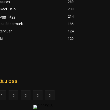
öparen
269
kael Tisjö
238
ogginlägg
214
rida Södermark
185
tervjuer
124
kil
120
ÖLJ OSS