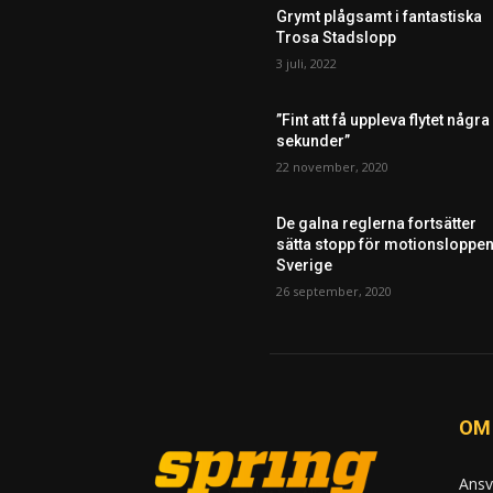
Grymt plågsamt i fantastiska
Trosa Stadslopp
3 juli, 2022
”Fint att få uppleva flytet några
sekunder”
22 november, 2020
De galna reglerna fortsätter
sätta stopp för motionsloppen
Sverige
26 september, 2020
OM
Ansv