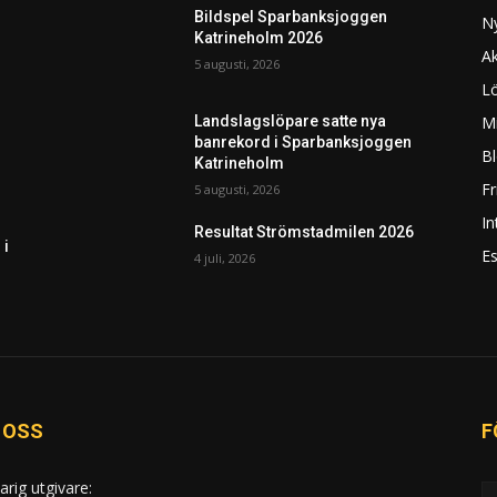
Bildspel Sparbanksjoggen
N
Katrineholm 2026
Ak
5 augusti, 2026
L
Mi
Landslagslöpare satte nya
banrekord i Sparbanksjoggen
Bl
Katrineholm
F
5 augusti, 2026
In
Resultat Strömstadmilen 2026
 i
Es
4 juli, 2026
 OSS
F
arig utgivare: