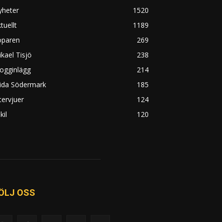
yheter
1520
tuellt
1189
öparen
269
kael Tisjö
238
ogginlägg
214
rida Södermark
185
tervjuer
124
kil
120
ÖLJ OSS