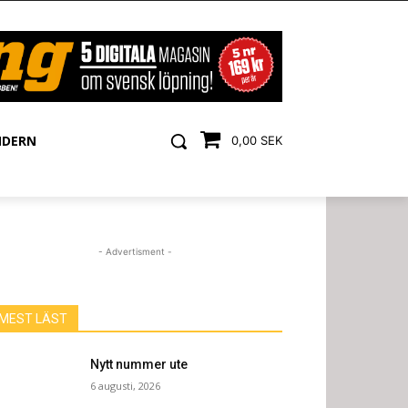
NDERN
0,00 SEK
- Advertisment -
MEST LÄST
Nytt nummer ute
6 augusti, 2026