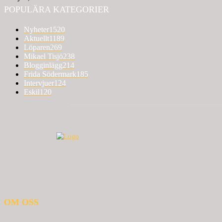
POPULÄRA KATEGORIER
Nyheter
1520
Aktuellt
1189
Löparen
269
Mikael Tisjö
238
Blogginlägg
214
Frida Södermark
185
Intervjuer
124
Eskil
120
OM OSS