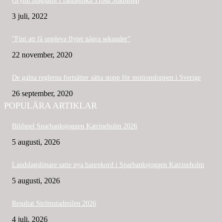
Grymt plågsamt i fantastiska Trosa Stadslopp
3 juli, 2022
”Fint att få uppleva flytet några sekunder”
22 november, 2020
De galna reglerna fortsätter sätta stopp för motionsloppen i Sverige
26 september, 2020
POPULÄRA ARTIKLAR
Bildspel Sparbanksjoggen Katrineholm 2026
5 augusti, 2026
Landslagslöpare satte nya banrekord i Sparbanksjoggen Katrineholm
5 augusti, 2026
Resultat Strömstadmilen 2026
4 juli, 2026