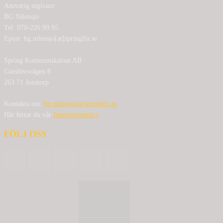
Ansvarig utgivare:
BG Nilensjö
Tel: 070-226 99 95
Epost: bg.nilensjo[at]springlfa.se
Spring Kommunikation AB
Görslövsvägen 8
263 71 Jonstorp
Kontakta oss:
bg.nilensjo[at]springlfa.se
Här hittar du vår
Integritetspolicy
FÖLJ OSS