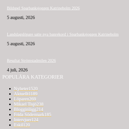
Bildspel Sparbanksjoggen Katrineholm 2026
5 augusti, 2026
Landslagslöpare satte nya banrekord i Sparbanksjoggen Katrineholm
5 augusti, 2026
Resultat Strömstadmilen 2026
4 juli, 2026
POPULÄRA KATEGORIER
Nyheter
1520
Aktuellt
1189
Löparen
269
Mikael Tisjö
238
Blogginlägg
214
Frida Södermark
185
Intervjuer
124
Eskil
120