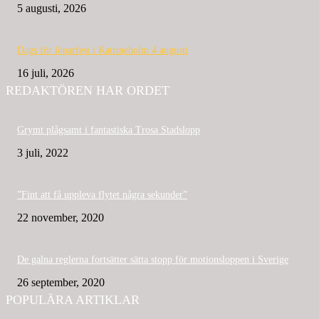
5 augusti, 2026
Dags för löparfest i Katrineholm 4 augusti
16 juli, 2026
REDAKTÖREN HAR ORDET
Grymt plågsamt i fantastiska Trosa Stadslopp
3 juli, 2022
”Fint att få uppleva flytet några sekunder”
22 november, 2020
De galna reglerna fortsätter sätta stopp för motionsloppen i Sverige
26 september, 2020
POPULÄRA ARTIKLAR