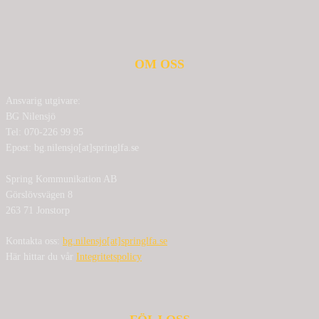
OM OSS
Ansvarig utgivare:
BG Nilensjö
Tel: 070-226 99 95
Epost: bg.nilensjo[at]springlfa.se
Spring Kommunikation AB
Görslövsvägen 8
263 71 Jonstorp
Kontakta oss:
bg.nilensjo[at]springlfa.se
Här hittar du vår
Integritetspolicy