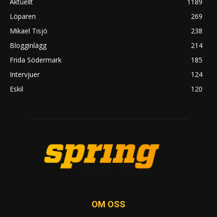
Aktuellt
1189
Löparen
269
Mikael Tisjö
238
Blogginlägg
214
Frida Södermark
185
Intervjuer
124
Eskil
120
OM OSS