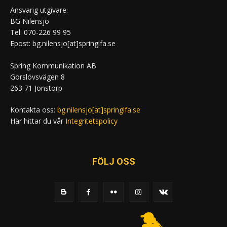
Ansvarig utgivare:
BG Nilensjö
Tel: 070-226 99 95
Epost: bg.nilensjo[at]springlfa.se
Spring Kommunikation AB
Görslövsvägen 8
263 71 Jonstorp
Kontakta oss:
bg.nilensjo[at]springlfa.se
Här hittar du vår
Integritetspolicy
FÖLJ OSS