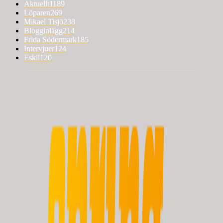
Aktuellt
1189
Löparen
269
Mikael Tisjö
238
Blogginlägg
214
Frida Södermark
185
Intervjuer
124
Eskil
120