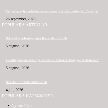
De galna reglerna fortsätter sätta stopp för motionsloppen i Sverige
26 september, 2020
POPULÄRA ARTIKLAR
Bildspel Sparbanksjoggen Katrineholm 2026
5 augusti, 2026
Landslagslöpare satte nya banrekord i Sparbanksjoggen Katrineholm
5 augusti, 2026
Resultat Strömstadmilen 2026
4 juli, 2026
POPULÄRA KATEGORIER
Nyheter
1520