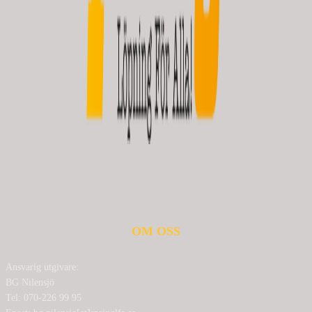
OM OSS
Ansvarig utgivare:
BG Nilensjö
Tel: 070-226 99 95