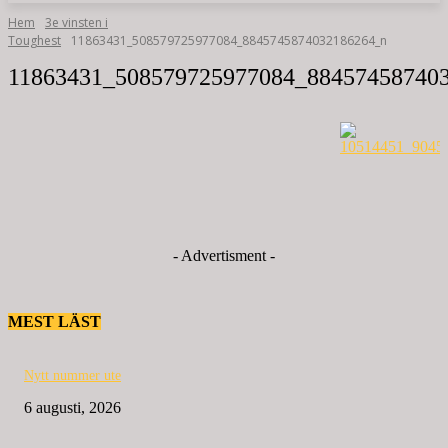
Hem
3e vinsten i
Toughest
11863431_508579725977084_8845745874032186264_n
11863431_508579725977084_88457458740
- Advertisment -
MEST LÄST
Nytt nummer ute
6 augusti, 2026