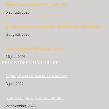
Bildspel Sparbanksjoggen Katrineholm 2026
5 augusti, 2026
Landslagslöpare satte nya banrekord i Sparbanksjoggen Katrineholm
5 augusti, 2026
Dags för löparfest i Katrineholm 4 augusti
16 juli, 2026
REDAKTÖREN HAR ORDET
Grymt plågsamt i fantastiska Trosa Stadslopp
3 juli, 2022
”Fint att få uppleva flytet några sekunder”
22 november, 2020