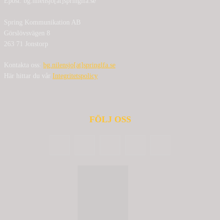
Epost: bg.nilensjo[at]springlfa.se
Spring Kommunikation AB
Görslövsvägen 8
263 71 Jonstorp
Kontakta oss:
bg.nilensjo[at]springlfa.se
Här hittar du vår
Integritetspolicy
FÖLJ OSS