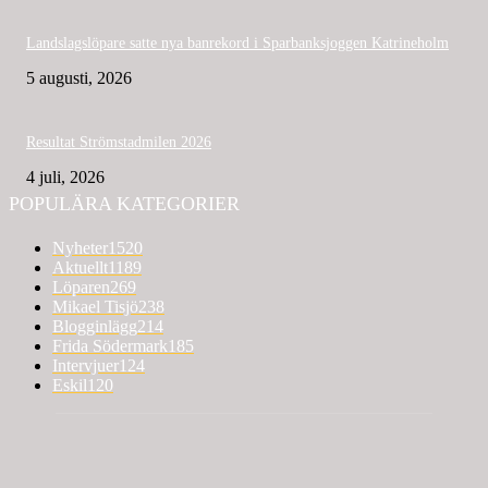
Landslagslöpare satte nya banrekord i Sparbanksjoggen Katrineholm
5 augusti, 2026
Resultat Strömstadmilen 2026
4 juli, 2026
POPULÄRA KATEGORIER
Nyheter
1520
Aktuellt
1189
Löparen
269
Mikael Tisjö
238
Blogginlägg
214
Frida Södermark
185
Intervjuer
124
Eskil
120