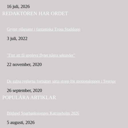
16 juli, 2026
REDAKTÖREN HAR ORDET
Grymt plågsamt i fantastiska Trosa Stadslopp
3 juli, 2022
”Fint att få uppleva flytet några sekunder”
22 november, 2020
De galna reglerna fortsätter sätta stopp för motionsloppen i Sverige
26 september, 2020
POPULÄRA ARTIKLAR
Bildspel Sparbanksjoggen Katrineholm 2026
5 augusti, 2026