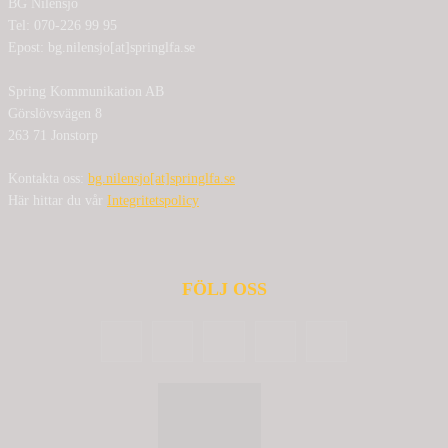
BG Nilensjö
Tel: 070-226 99 95
Epost: bg.nilensjo[at]springlfa.se
Spring Kommunikation AB
Görslövsvägen 8
263 71 Jonstorp
Kontakta oss:
bg.nilensjo[at]springlfa.se
Här hittar du vår
Integritetspolicy
FÖLJ OSS