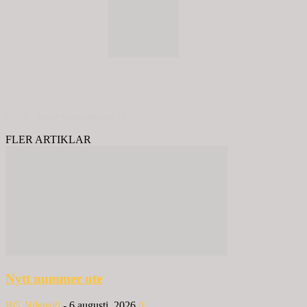
© 2020 - Spring Kommunikation AB
FLER ARTIKLAR
Nytt nummer ute
BG Nilensjö
-
6 augusti, 2026
0