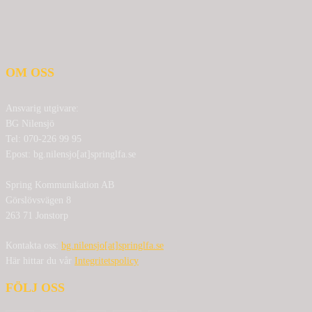
OM OSS
Ansvarig utgivare:
BG Nilensjö
Tel: 070-226 99 95
Epost: bg.nilensjo[at]springlfa.se
Spring Kommunikation AB
Görslövsvägen 8
263 71 Jonstorp
Kontakta oss:
bg.nilensjo[at]springlfa.se
Här hittar du vår
Integritetspolicy
FÖLJ OSS