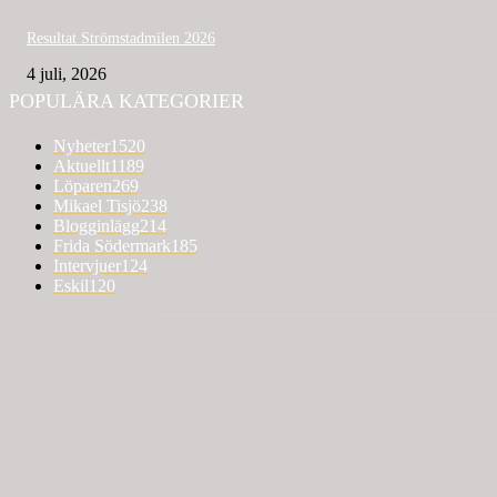
Resultat Strömstadmilen 2026
4 juli, 2026
POPULÄRA KATEGORIER
Nyheter
1520
Aktuellt
1189
Löparen
269
Mikael Tisjö
238
Blogginlägg
214
Frida Södermark
185
Intervjuer
124
Eskil
120