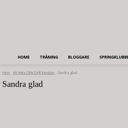
HOME
TRÄNING
BLOGGARE
SPRINGKLUBB
Hem
Att hitta DEN DÄR känslan.
Sandra glad
Sandra glad