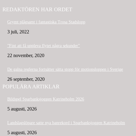
REDAKTÖREN HAR ORDET
Grymt plågsamt i fantastiska Trosa Stadslopp
3 juli, 2022
”Fint att få uppleva flytet några sekunder”
22 november, 2020
De galna reglerna fortsätter sätta stopp för motionsloppen i Sverige
26 september, 2020
POPULÄRA ARTIKLAR
Bildspel Sparbanksjoggen Katrineholm 2026
5 augusti, 2026
Landslagslöpare satte nya banrekord i Sparbanksjoggen Katrineholm
5 augusti, 2026