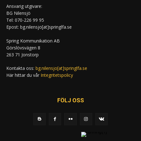
Ansvarig utgivare:
BG Nilensjö
Tel: 070-226 99 95
Epost: bg.nilensjo[at]springlfa.se
Spring Kommunikation AB
Görslövsvägen 8
263 71 Jonstorp
Kontakta oss:
bg.nilensjo[at]springlfa.se
Här hittar du vår
Integritetspolicy
FÖLJ OSS