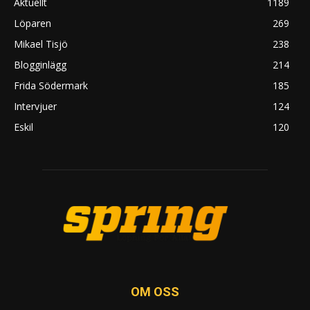
Aktuellt
1189
Löparen
269
Mikael Tisjö
238
Blogginlägg
214
Frida Södermark
185
Intervjuer
124
Eskil
120
OM OSS