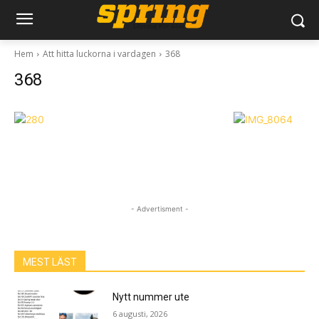
Hem
Att hitta luckorna i vardagen
368
368
- Advertisment -
MEST LÄST
Nytt nummer ute
6 augusti, 2026