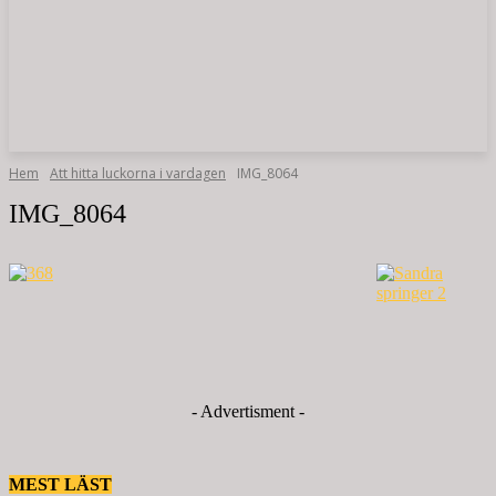
Hem
Att hitta luckorna i vardagen
IMG_8064
IMG_8064
- Advertisment -
MEST LÄST