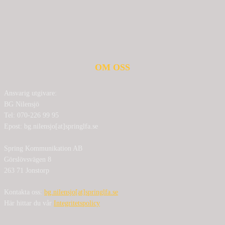
OM OSS
Ansvarig utgivare:
BG Nilensjö
Tel: 070-226 99 95
Epost: bg.nilensjo[at]springlfa.se
Spring Kommunikation AB
Görslövsvägen 8
263 71 Jonstorp
Kontakta oss:
bg.nilensjo[at]springlfa.se
Här hittar du vår
Integritetspolicy