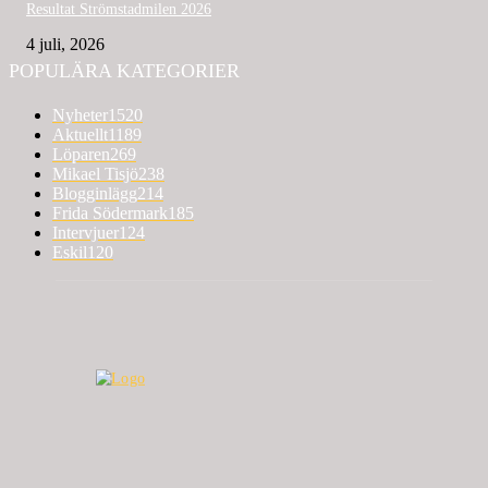
Resultat Strömstadmilen 2026
4 juli, 2026
POPULÄRA KATEGORIER
Nyheter
1520
Aktuellt
1189
Löparen
269
Mikael Tisjö
238
Blogginlägg
214
Frida Södermark
185
Intervjuer
124
Eskil
120