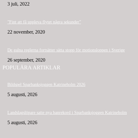
3 juli, 2022
”Fint att få uppleva flytet några sekunder”
22 november, 2020
De galna reglerna fortsätter sätta stopp för motionsloppen i Sverige
26 september, 2020
POPULÄRA ARTIKLAR
Bildspel Sparbanksjoggen Katrineholm 2026
5 augusti, 2026
Landslagslöpare satte nya banrekord i Sparbanksjoggen Katrineholm
5 augusti, 2026