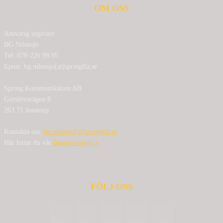
OM OSS
Ansvarig utgivare:
BG Nilensjö
Tel: 070-226 99 95
Epost: bg.nilensjo[at]springlfa.se
Spring Kommunikation AB
Görslövsvägen 8
263 71 Jonstorp
Kontakta oss:
bg.nilensjo[at]springlfa.se
Här hittar du vår
Integritetspolicy
FÖLJ OSS