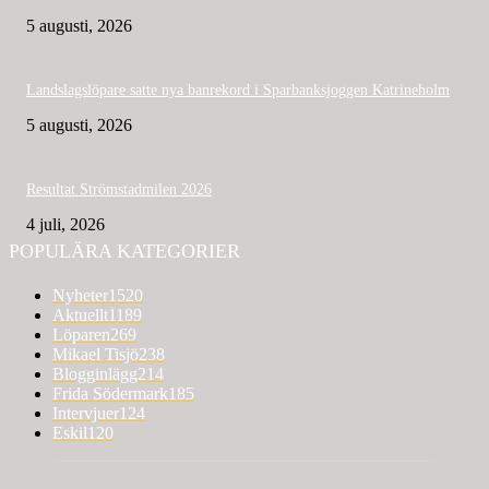
5 augusti, 2026
Landslagslöpare satte nya banrekord i Sparbanksjoggen Katrineholm
5 augusti, 2026
Resultat Strömstadmilen 2026
4 juli, 2026
POPULÄRA KATEGORIER
Nyheter
1520
Aktuellt
1189
Löparen
269
Mikael Tisjö
238
Blogginlägg
214
Frida Södermark
185
Intervjuer
124
Eskil
120