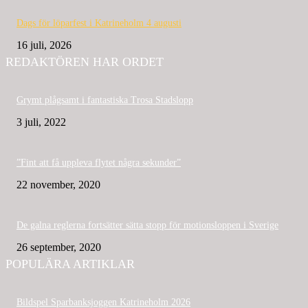
Dags för löparfest i Katrineholm 4 augusti
16 juli, 2026
REDAKTÖREN HAR ORDET
Grymt plågsamt i fantastiska Trosa Stadslopp
3 juli, 2022
”Fint att få uppleva flytet några sekunder”
22 november, 2020
De galna reglerna fortsätter sätta stopp för motionsloppen i Sverige
26 september, 2020
POPULÄRA ARTIKLAR
Bildspel Sparbanksjoggen Katrineholm 2026