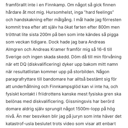
framförallt inte i en Finnkamp. Om något så gick finnen
hårdare åt mot mig. Hursomhelst, inga ”hard feelings”
och handskakning efter målgång. I mål hade jag förresten
kommit trea efter att själv ha ökat farten efter 800m men
tröttnat lite sista 200m på ben som inte kändes så pigga
som veckan tidigare. Dock hade jag bara Andreas
Almgren och Andreas Kramer framför mig så 16-6 till
Sverige och ingen skada skedd. Döm då till min förvåning
när ett DQ (diskvalificering) dyker upp bakom mitt namn
när resultatlistan kommer upp på storbilden. Någon
paragrafryttare till bandomare har alltså bestämt sig för
att underhållning och Finnkampsglöd kan vi inte ha, och
fysiskt kontakt i friidrottens kanske mest fysiska gren ska
belönas med diskvalificering. Gissningsvis har berörd
domare aldrig själv sprungit något 1500m-lopp på hög
nivå. Än mer besviken blir jag på juryn som inte häver det
katastrof-usla beslutet trots video som visar att enbart