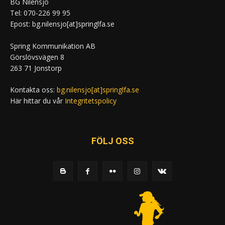
BG Nilensjö
Tel: 070-226 99 95
Epost: bg.nilensjo[at]springlfa.se
Spring Kommunikation AB
Görslövsvägen 8
263 71 Jonstorp
Kontakta oss:
bg.nilensjo[at]springlfa.se
Här hittar du vår
Integritetspolicy
FÖLJ OSS