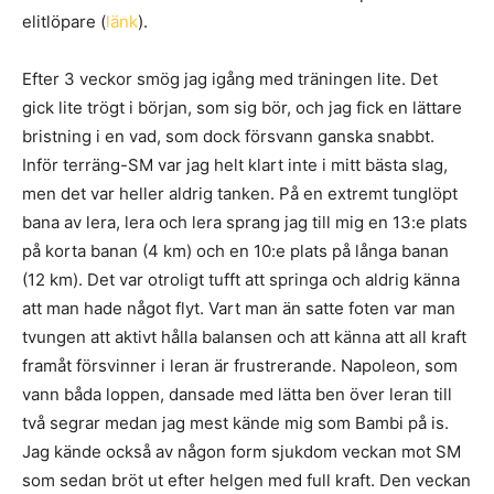
elitlöpare (
länk
).
Efter 3 veckor smög jag igång med träningen lite. Det
gick lite trögt i början, som sig bör, och jag fick en lättare
bristning i en vad, som dock försvann ganska snabbt.
Inför terräng-SM var jag helt klart inte i mitt bästa slag,
men det var heller aldrig tanken. På en extremt tunglöpt
bana av lera, lera och lera sprang jag till mig en 13:e plats
på korta banan (4 km) och en 10:e plats på långa banan
(12 km). Det var otroligt tufft att springa och aldrig känna
att man hade något flyt. Vart man än satte foten var man
tvungen att aktivt hålla balansen och att känna att all kraft
framåt försvinner i leran är frustrerande. Napoleon, som
vann båda loppen, dansade med lätta ben över leran till
två segrar medan jag mest kände mig som Bambi på is.
Jag kände också av någon form sjukdom veckan mot SM
som sedan bröt ut efter helgen med full kraft. Den veckan