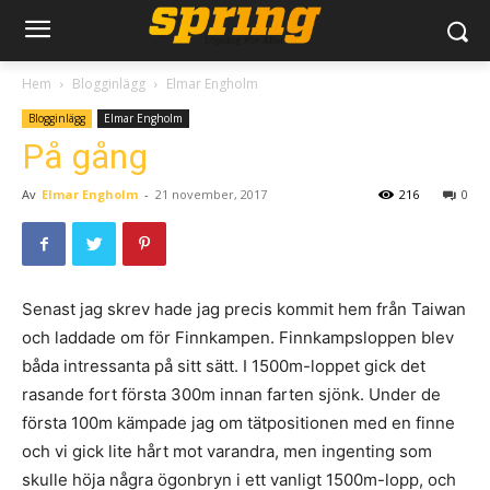
Hem
Blogginlägg
Elmar Engholm
Blogginlägg
Elmar Engholm
På gång
Av
Elmar Engholm
-
21 november, 2017
216
0
Senast jag skrev hade jag precis kommit hem från Taiwan
och laddade om för Finnkampen. Finnkampsloppen blev
båda intressanta på sitt sätt. I 1500m-loppet gick det
rasande fort första 300m innan farten sjönk. Under de
första 100m kämpade jag om tätpositionen med en finne
och vi gick lite hårt mot varandra, men ingenting som
skulle höja några ögonbryn i ett vanligt 1500m-lopp, och