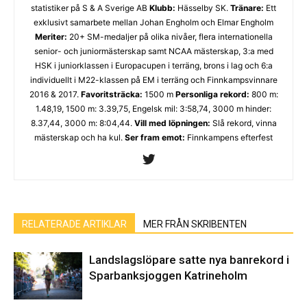
statistiker på S & A Sverige AB
Klubb:
Hässelby SK.
Tränare:
Ett
exklusivt samarbete mellan Johan Engholm och Elmar Engholm
Meriter:
20+ SM-medaljer på olika nivåer, flera internationella
senior- och juniormästerskap samt NCAA mästerskap, 3:a med
HSK i juniorklassen i Europacupen i terräng, brons i lag och 6:a
individuellt i M22-klassen på EM i terräng och Finnkampsvinnare
2016 & 2017.
Favoritsträcka:
1500 m
Personliga rekord:
800 m:
1.48,19, 1500 m: 3.39,75, Engelsk mil: 3:58,74, 3000 m hinder:
8.37,44, 3000 m: 8:04,44.
Vill med löpningen:
Slå rekord, vinna
mästerskap och ha kul.
Ser fram emot:
Finnkampens efterfest
RELATERADE ARTIKLAR
MER FRÅN SKRIBENTEN
Landslagslöpare satte nya banrekord i
Sparbanksjoggen Katrineholm