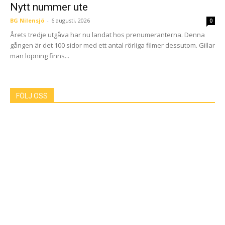
Nytt nummer ute
BG Nilensjö
-
6 augusti, 2026
0
Årets tredje utgåva har nu landat hos prenumeranterna. Denna
gången är det 100 sidor med ett antal rörliga filmer dessutom. Gillar
man löpning finns...
FÖLJ OSS