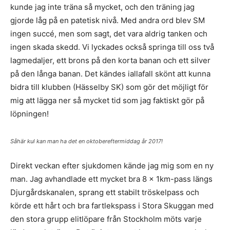
kunde jag inte träna så mycket, och den träning jag
gjorde låg på en patetisk nivå. Med andra ord blev SM
ingen succé, men som sagt, det vara aldrig tanken och
ingen skada skedd. Vi lyckades också springa till oss två
lagmedaljer, ett brons på den korta banan och ett silver
på den långa banan. Det kändes iallafall skönt att kunna
bidra till klubben (Hässelby SK) som gör det möjligt för
mig att lägga ner så mycket tid som jag faktiskt gör på
löpningen!
Såhär kul kan man ha det en oktobereftermiddag år 2017!
Direkt veckan efter sjukdomen kände jag mig som en ny
man. Jag avhandlade ett mycket bra 8 x 1km-pass längs
Djurgårdskanalen, sprang ett stabilt tröskelpass och
körde ett hårt och bra fartlekspass i Stora Skuggan med
den stora grupp elitlöpare från Stockholm möts varje