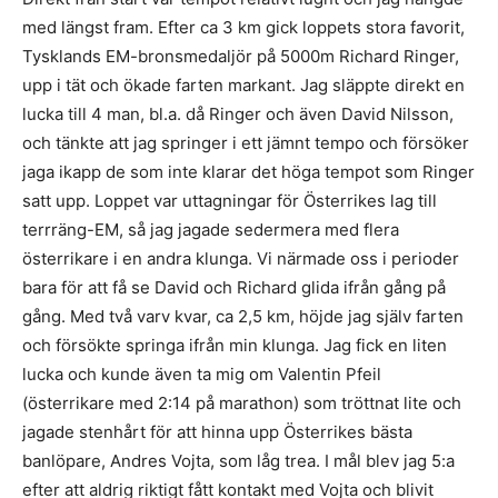
med längst fram. Efter ca 3 km gick loppets stora favorit,
Tysklands EM-bronsmedaljör på 5000m Richard Ringer,
upp i tät och ökade farten markant. Jag släppte direkt en
lucka till 4 man, bl.a. då Ringer och även David Nilsson,
och tänkte att jag springer i ett jämnt tempo och försöker
jaga ikapp de som inte klarar det höga tempot som Ringer
satt upp. Loppet var uttagningar för Österrikes lag till
terrräng-EM, så jag jagade sedermera med flera
österrikare i en andra klunga. Vi närmade oss i perioder
bara för att få se David och Richard glida ifrån gång på
gång. Med två varv kvar, ca 2,5 km, höjde jag själv farten
och försökte springa ifrån min klunga. Jag fick en liten
lucka och kunde även ta mig om Valentin Pfeil
(österrikare med 2:14 på marathon) som tröttnat lite och
jagade stenhårt för att hinna upp Österrikes bästa
banlöpare, Andres Vojta, som låg trea. I mål blev jag 5:a
efter att aldrig riktigt fått kontakt med Vojta och blivit