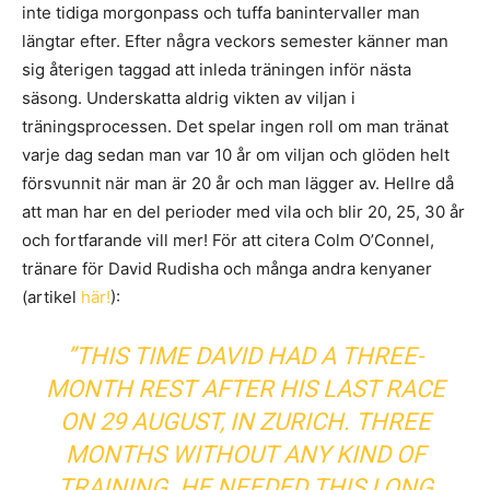
inte tidiga morgonpass och tuffa banintervaller man
längtar efter. Efter några veckors semester känner man
sig återigen taggad att inleda träningen inför nästa
säsong. Underskatta aldrig vikten av viljan i
träningsprocessen. Det spelar ingen roll om man tränat
varje dag sedan man var 10 år om viljan och glöden helt
försvunnit när man är 20 år och man lägger av. Hellre då
att man har en del perioder med vila och blir 20, 25, 30 år
och fortfarande vill mer! För att citera Colm O’Connel,
tränare för David Rudisha och många andra kenyaner
(artikel
här!
):
”THIS TIME DAVID HAD A THREE-
MONTH REST AFTER HIS LAST RACE
ON 29 AUGUST, IN ZURICH. THREE
MONTHS WITHOUT ANY KIND OF
TRAINING. HE NEEDED THIS LONG