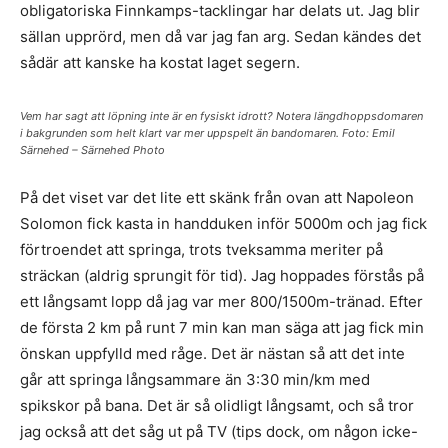
obligatoriska Finnkamps-tacklingar har delats ut. Jag blir
sällan upprörd, men då var jag fan arg. Sedan kändes det
sådär att kanske ha kostat laget segern.
Vem har sagt att löpning inte är en fysiskt idrott? Notera längdhoppsdomaren
i bakgrunden som helt klart var mer uppspelt än bandomaren. Foto: Emil
Särnehed – Särnehed Photo
På det viset var det lite ett skänk från ovan att Napoleon
Solomon fick kasta in handduken inför 5000m och jag fick
förtroendet att springa, trots tveksamma meriter på
sträckan (aldrig sprungit för tid). Jag hoppades förstås på
ett långsamt lopp då jag var mer 800/1500m-tränad. Efter
de första 2 km på runt 7 min kan man säga att jag fick min
önskan uppfylld med råge. Det är nästan så att det inte
går att springa långsammare än 3:30 min/km med
spikskor på bana. Det är så olidligt långsamt, och så tror
jag också att det såg ut på TV (tips dock, om någon icke-