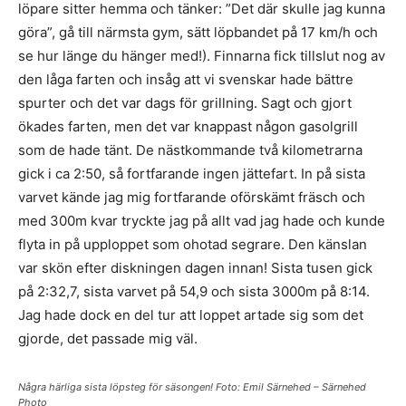
löpare sitter hemma och tänker: ”Det där skulle jag kunna
göra”, gå till närmsta gym, sätt löpbandet på 17 km/h och
se hur länge du hänger med!). Finnarna fick tillslut nog av
den låga farten och insåg att vi svenskar hade bättre
spurter och det var dags för grillning. Sagt och gjort
ökades farten, men det var knappast någon gasolgrill
som de hade tänt. De nästkommande två kilometrarna
gick i ca 2:50, så fortfarande ingen jättefart. In på sista
varvet kände jag mig fortfarande oförskämt fräsch och
med 300m kvar tryckte jag på allt vad jag hade och kunde
flyta in på upploppet som ohotad segrare. Den känslan
var skön efter diskningen dagen innan! Sista tusen gick
på 2:32,7, sista varvet på 54,9 och sista 3000m på 8:14.
Jag hade dock en del tur att loppet artade sig som det
gjorde, det passade mig väl.
Några härliga sista löpsteg för säsongen! Foto: Emil Särnehed – Särnehed
Photo