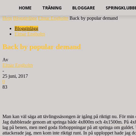
HOME
TRÄNING
BLOGGARE
SPRINGKLUBB
Hem
Blogginlägg
Elmar Engholm
Back by popular demand
Blogginlägg
Elmar Engholm
Back by popular demand
Av
Elmar Engholm
-
25 juni, 2017
0
83
Man kan väl säga att tävlingssäsongen är igång på riktigt nu. För min
Jag dubblerade genom att springa både 4x800m och 4x1500m. På 4x800m
lag på benen, men med goda förhoppningar på att springa om guldet. Ut
attackerade jag, men kom inte riktigt runt. In på upploppet hade jag d