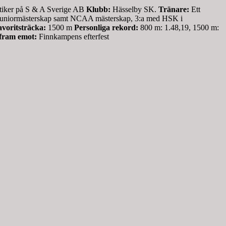
stiker på S & A Sverige AB
Klubb:
Hässelby SK.
Tränare:
Ett
ch juniormästerskap samt NCAA mästerskap, 3:a med HSK i
voritsträcka:
1500 m
Personliga rekord:
800 m: 1.48,19, 1500 m:
 fram emot:
Finnkampens efterfest