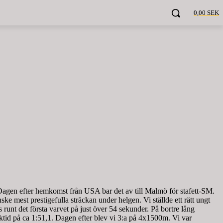
0,00 SEK
. Dagen efter hemkomst från USA bar det av till Malmö för stafett-SM.
mest prestigefulla sträckan under helgen. Vi ställde ett rätt ungt
unt det första varvet på just över 54 sekunder. På bortre lång
cktid på ca 1:51,1. Dagen efter blev vi 3:a på 4x1500m. Vi var