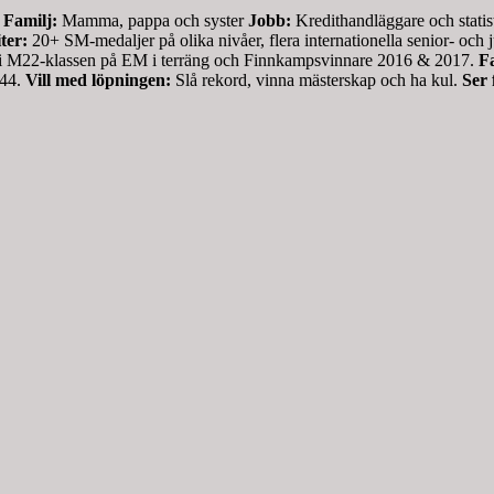
m
Familj:
Mamma, pappa och syster
Jobb:
Kredithandläggare och stati
ter:
20+ SM-medaljer på olika nivåer, flera internationella senior- o
ellt i M22-klassen på EM i terräng och Finnkampsvinnare 2016 & 2017.
Fa
,44.
Vill med löpningen:
Slå rekord, vinna mästerskap och ha kul.
Ser