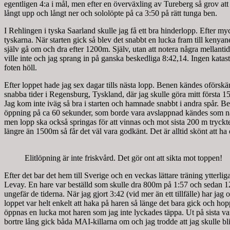
egentligen 4:a i mål, men efter en överväxling av Tureberg så grov att
långt upp och långt ner och sololöpte på ca 3:50 på rätt tunga ben.
I Rehlingen i tyska Saarland skulle jag få ett bra hinderlopp. Efter my
tyskarna. När starten gick så blev det snabbt en lucka fram till kenya
själv gå om och dra efter 1200m. Själv, utan att notera några mellantide
ville inte och jag sprang in på ganska beskedliga 8:42,14. Ingen katast
foten höll.
Efter loppet hade jag sex dagar tills nästa lopp. Benen kändes oförskä
snabba tider i Regensburg, Tyskland, där jag skulle göra mitt första 15
Jag kom inte iväg så bra i starten och hamnade snabbt i andra spår. B
öppning på ca 60 sekunder, som borde vara avslappnad kändes som nära n
men lopp ska också springas för att vinnas och mot sista 200 m tryckte
längre än 1500m så får det väl vara godkänt. Det är alltid skönt att h
Elitlöpning är inte friskvård. Det gör ont att sikta mot toppen!
Efter det bar det hem till Sverige och en veckas lättare träning ytter
Levay. En hare var beställd som skulle dra 800m på 1:57 och sedan 12
ungefär de tiderna. När jag gjort 3:42 (vid mer än ett tillfälle) har j
loppet var helt enkelt att haka på haren så länge det bara gick och ho
öppnas en lucka mot haren som jag inte lyckades täppa. Ut på sista var
bortre lång gick båda MAI-killarna om och jag trodde att jag skulle b