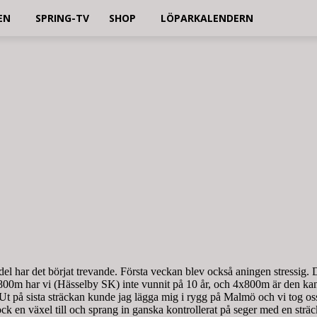
EN
SPRING-TV
SHOP
LÖPARKALENDERN
 del har det börjat trevande. Första veckan blev också aningen stressig
 har vi (Hässelby SK) inte vunnit på 10 år, och 4x800m är den kanske 
 på sista sträckan kunde jag lägga mig i rygg på Malmö och vi tog oss r
ock en växel till och sprang in ganska kontrollerat på seger med en strä