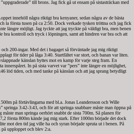
i ”uppgraderade” till brons. Jag fick gå ut ensam på sistasträckan med
 Loppet innehöll några riktigt bra kenyaner, sedan några av de bästa
ch la första tusen på ca 2:50. Dock verkade tysken tröttna och jag fick
inte längre möjligt. Jag tyckte att jag tryckte på väldigt bra, men benen
e bra kontroll och tryck i löpningen, samt att hindren var bra och att
 och 200-ingar. Med det i bagaget så förväntade jag mig riktigt
gt för tider på låga 3:40. Startfältet var stort, och banan var liten.
 avslappnade känslan byttes mot en kamp för varje steg fram. En
innerspåret. In på sista varvet var ”pers” inte längre en möjlighet,
:46 löd tiden, och med tanke på känslan och att jag sprang betydligt
ga 1500m på förtävlingarna med bl.a. Jonas Leandersson och Wille
a” springa 3:42-3:43, och för att springa snabbare måste man öppna på
ning måste man springa oerhört snabbt de sista 700m. Så planen för
1:57,2 första 800m kände jag mig stark. Efter 1000m började det dock
te mot den tid jag ville ha och syran började spruta ut i benen. På
s på upploppet och blev 2:a.