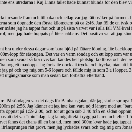
 inte ens utredarna i Kaj Linna fallet hade kunnat blunda för den blev v
cket resande fram och tillbaka och jetlag var jag rätt osäker på formen.
nerna som öppnade den första kilometern på ca 2:46. Jag följde en tysk o
r måste jag ha tappat fart och ut på sista varvet var i alla fall VM-kval 
rof, men jag hade hoppats på lite snabbare. Det positiva var att jag känd
mt bra under dessa dagar som bara bjöd på lättare löpning, lite backlopp
00m-lopp för säsongen. Det var en varm söndag och ett lopp som var uppla
enen som svarat så bra i veckan kändes helt plötsligt kraftlösa och den
og ett maxlopp. Jag fortsatte dock att trycka och trycka, utan att hitta 
 jag på och tog mig om 5-6 löpare och fällde mig in som 3:a i loppet. 3
a ett utgångsmärke som man sedan kan förbättra efterhand.
ligare. På söndagen var det dags för Bauhausgalan, där jag skulle sprin
00m på 2:56. Jag känner att jag inte kan vara nöjd längre med att ”bar
ag ofta öppnat på 1:59-2:00, och för att göra sub-3:40 från en sådan öpp
ppas att det var ”min” dag. Jag la mig direkt i rygg på haren och efter 
vet fanns det chans till en bra tid, men med 300m kvar hade jag tappat li
li ifrånsprungen rätt grovt, men jag lyckades svara och tog mig om Jona