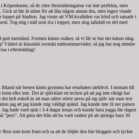
i Köpenhamn, så de yttre förutsättningarna var inte perfekta, men
 Gick ut lite åt sidan för att låta någon annan dra, men ingen visade
ter loppet på Stadion. Jag visste att VM-kvaltiden var körd och satsade i
rsent. Tog mig i mål som 4:a i loppet, men slog iallafall en del med
med gott motstånd. Formen känns osäker, så vi får se hur det känns idag.
oäng! Vädret är klassiskt svenskt midsommarväder, så jag har nog mindre
visa i eftermiddag!
 Ibland när benen känts grymma har resultaten uteblivit. I motsats till
m eller inte. Det är självklart ett tecken på att jag inte riktigt har
det helt enkelt är att man sätter större press på sig själv när man tror
minns jag att jag kände mig väldigt spänd. Jag kunde inte få ner pulsen
. Jag hade varit sjuk i 3-4 dagar innan och kunde bara jogga lite dagen
på ”pers”. Att göra det från att ha varit osäker på att springa bara 30
 flera som kom fram och sa att de följde den här bloggen och tyckte