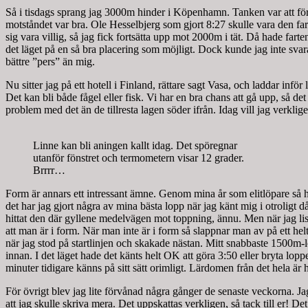
Så i tisdags sprang jag 3000m hinder i Köpenhamn. Tanken var att för
motståndet var bra. Ole Hesselbjerg som gjort 8:27 skulle vara den farl
sig vara villig, så jag fick fortsätta upp mot 2000m i tät. Då hade fart
det läget på en så bra placering som möjligt. Dock kunde jag inte svara
bättre ”pers” än mig.
Nu sitter jag på ett hotell i Finland, rättare sagt Vasa, och laddar inf
Det kan bli både fågel eller fisk. Vi har en bra chans att gå upp, så 
problem med det än de tillresta lagen söder ifrån. Idag vill jag verkli
Linne kan bli aningen kallt idag. Det spöregnar
utanför fönstret och termometern visar 12 grader.
Brrrr…
Form är annars ett intressant ämne. Genom mina år som elitlöpare så har
det har jag gjort några av mina bästa lopp när jag känt mig i otroligt då
hittat den där gyllene medelvägen mot toppning, ännu. Men när jag listar 
att man är i form. När man inte är i form så slappnar man av på ett hel
när jag stod på startlinjen och skakade nästan. Mitt snabbaste 1500m-l
innan. I det läget hade det känts helt OK att göra 3:50 eller bryta loppet
minuter tidigare känns på sitt sätt orimligt. Lärdomen från det hela är
För övrigt blev jag lite förvånad några gånger de senaste veckorna. 
att jag skulle skriva mera. Det uppskattas verkligen, så tack till er! Det