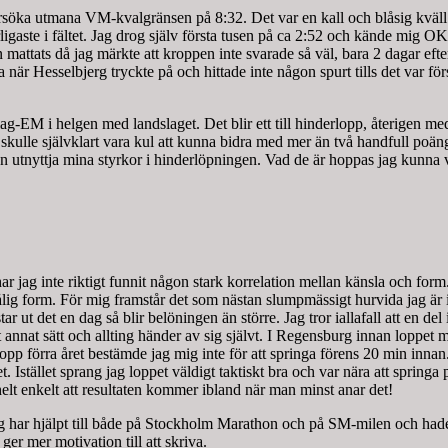
söka utmana VM-kvalgränsen på 8:32. Det var en kall och blåsig kväll 
igaste i fältet. Jag drog själv första tusen på ca 2:52 och kände mig OK.
en mattats då jag märkte att kroppen inte svarade så väl, bara 2 dagar ef
 när Hesselbjerg tryckte på och hittade inte någon spurt tills det var fö
ör lag-EM i helgen med landslaget. Det blir ett till hinderlopp, återigen 
det skulle självklart vara kul att kunna bidra med mer än två handfull p
gen utnyttja mina styrkor i hinderlöpningen. Vad de är hoppas jag kunna 
 jag inte riktigt funnit någon stark korrelation mellan känsla och form.
lig form. För mig framstår det som nästan slumpmässigt hurvida jag är i for
ut det en dag så blir belöningen än större. Jag tror iallafall att en del i 
t annat sätt och allting händer av sig självt. I Regensburg innan loppet 
opp förra året bestämde jag mig inte för att springa förens 20 min innan
. Istället sprang jag loppet väldigt taktiskt bra och var nära att springa 
 helt enkelt att resultaten kommer ibland när man minst anar det!
Jag har hjälpt till både på Stockholm Marathon och på SM-milen och hade
 ger mer motivation till att skriva.