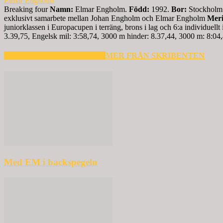
Elmar Engholm
Breaking four
Namn:
Elmar Engholm.
Född:
1992.
Bor:
Stockhol
exklusivt samarbete mellan Johan Engholm och Elmar Engholm
Meri
juniorklassen i Europacupen i terräng, brons i lag och 6:a individu
3.39,75, Engelsk mil: 3:58,74, 3000 m hinder: 8.37,44, 3000 m: 8:04
RELATERADE ARTIKLAR
MER FRÅN SKRIBENTEN
Med EM i backspegeln