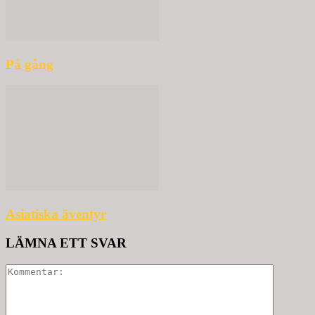
På gång
Asiatiska äventyr
LÄMNA ETT SVAR