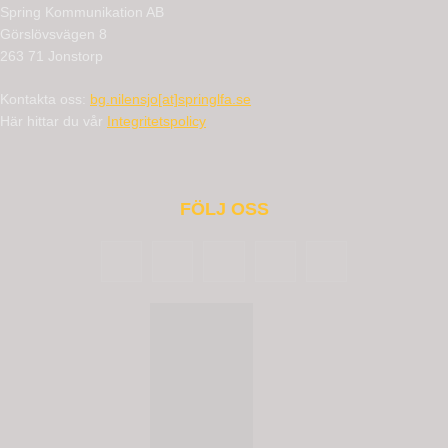
Spring Kommunikation AB
Görslövsvägen 8
263 71 Jonstorp
Kontakta oss:
bg.nilensjo[at]springlfa.se
Här hittar du vår
Integritetspolicy
FÖLJ OSS