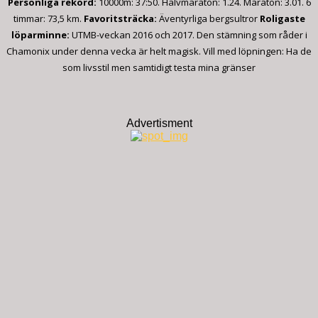
Personliga rekord:
10000m: 37:50. Halvmaraton: 1.24. Maraton: 3.01. 6
timmar: 73,5 km.
Favoritsträcka:
Äventyrliga bergsultror
Roligaste
löparminne:
UTMB-veckan 2016 och 2017. Den stämning som råder i
Chamonix under denna vecka är helt magisk. Vill med löpningen: Ha de
som livsstil men samtidigt testa mina gränser
Advertisment