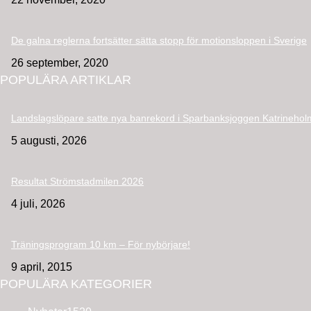
De galna reglerna fortsätter sätta stopp för motionsloppen i Sverige
26 september, 2020
POPULÄRA ARTIKLAR
Landslagslöpare satte nya banrekord i Sparbanksjoggen Katrinehol
5 augusti, 2026
Resultat Strömstadmilen 2026
4 juli, 2026
Träningsprogram 10 km – För nybörjare!
9 april, 2015
POPULÄRA KATEGORIER