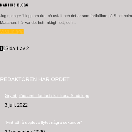
MARTINS BLOGG
Jag springer 1 lopp om året på asfalt och det är som farthållare på Stockholm
Marathon. I år var det hett, riktigt hett, och...
Visa inlägg
1
2
Sida 1 av 2
REDAKTÖREN HAR ORDET
Grymt plågsamt i fantastiska Trosa Stadslopp
3 juli, 2022
”Fint att få uppleva flytet några sekunder”
22 november, 2020