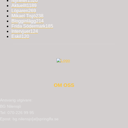
Nyheter
1520
Aktuellt
1189
Löparen
269
Mikael Tisjö
238
Blogginlägg
214
Frida Södermark
185
Intervjuer
124
Eskil
120
OM OSS
Ansvarig utgivare:
BG Nilensjö
Tel: 070-226 99 95
Epost: bg.nilensjo[at]springlfa.se