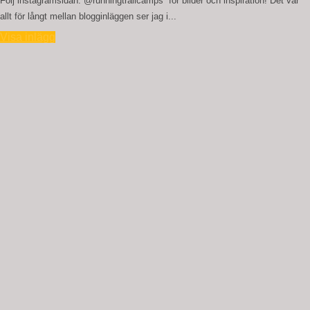
Följ instagramsidan: @runningtrailcamps för bilder och inspiration! Det var
allt för långt mellan blogginläggen ser jag i...
Visa inlägg