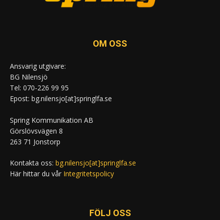
OM OSS
Ansvarig utgivare:
BG Nilensjö
Tel: 070-226 99 95
Epost: bg.nilensjo[at]springlfa.se
Spring Kommunikation AB
Görslövsvägen 8
263 71 Jonstorp
Kontakta oss:
bg.nilensjo[at]springlfa.se
Här hittar du vår
Integritetspolicy
FÖLJ OSS