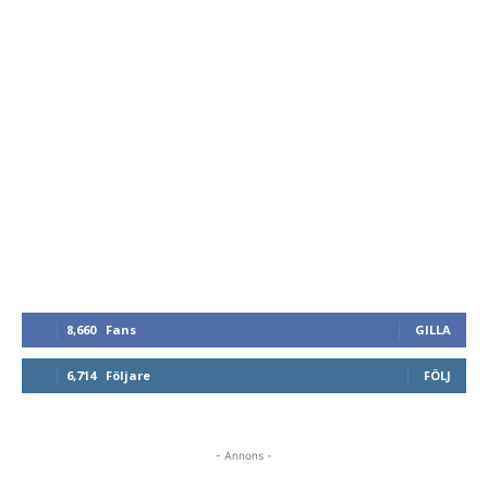
8,660
Fans
GILLA
6,714
Följare
FÖLJ
- Annons -