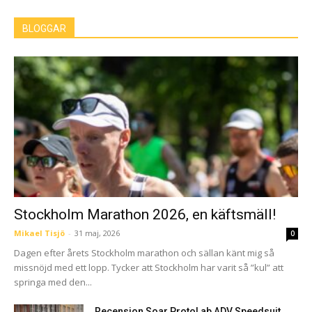
BLOGGAR
Stockholm Marathon 2026, en käftsmäll!
Mikael Tisjö
-
31 maj, 2026
0
Dagen efter årets Stockholm marathon och sällan känt mig så
missnöjd med ett lopp. Tycker att Stockholm har varit så ”kul” att
springa med den...
Recension Soar ProtoLab ADV Speedsuit