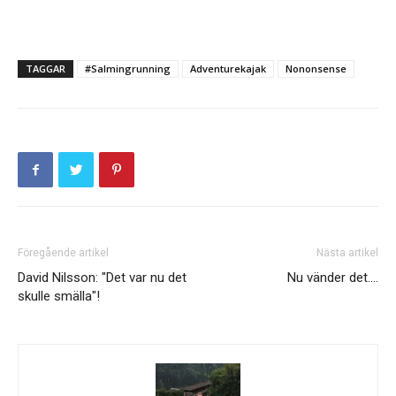
TAGGAR
#Salmingrunning
Adventurekajak
Nononsense
Föregående artikel
Nästa artikel
David Nilsson: "Det var nu det
Nu vänder det….
skulle smälla"!