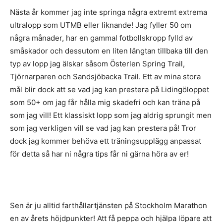
Nästa år kommer jag inte springa några extremt extrema
ultralopp som UTMB eller liknande! Jag fyller 50 om
några månader, har en gammal fotbollskropp fylld av
småskador och dessutom en liten längtan tillbaka till den
typ av lopp jag älskar såsom Österlen Spring Trail,
Tjörnarparen och Sandsjöbacka Trail. Ett av mina stora
mål blir dock att se vad jag kan prestera på Lidingöloppet
som 50+ om jag får hålla mig skadefri och kan träna på
som jag vill! Ett klassiskt lopp som jag aldrig sprungit men
som jag verkligen vill se vad jag kan prestera på! Tror
dock jag kommer behöva ett träningsupplägg anpassat
för detta så har ni några tips får ni gärna höra av er!
Sen är ju alltid farthållartjänsten på Stockholm Marathon
en av årets höjdpunkter! Att få peppa och hjälpa löpare att