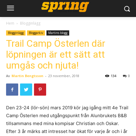
Hem
Blogginlägg
Blogginlägg
Bloggarkiv
Martins blogg
Trail Camp Österlen där
löpningen är ett sätt att
umgås och njuta!
Av
Martin Bengtsson
-
23 november, 2018
134
0
Den 23-24 (lör-sön) mars 2019 kör jag igång mitt 4e Trail
Camp Österlen med utgångspunkt från Alunbrukets B&B
tillsammans med mina kompisar Christian och Oskar.
Efter 3 år märks att intresset har ökat för varje år och i år