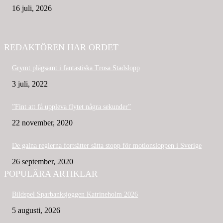
16 juli, 2026
REDAKTÖREN HAR ORDET
Grymt plågsamt i fantastiska Trosa Stadslopp
3 juli, 2022
”Fint att få uppleva flytet några sekunder”
22 november, 2020
De galna reglerna fortsätter sätta stopp för motionsloppen i Sverige
26 september, 2020
POPULÄRA ARTIKLAR
Bildspel Sparbanksjoggen Katrineholm 2026
5 augusti, 2026