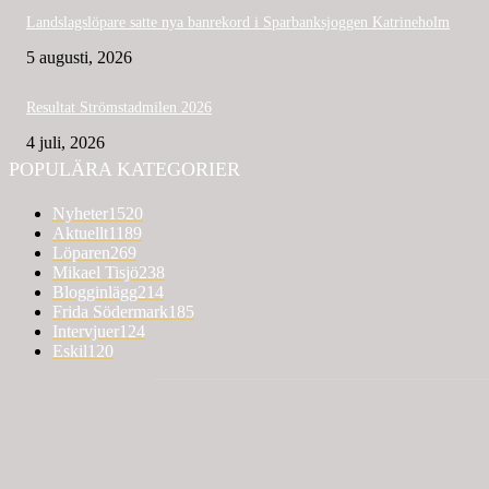
Landslagslöpare satte nya banrekord i Sparbanksjoggen Katrineholm
5 augusti, 2026
Resultat Strömstadmilen 2026
4 juli, 2026
POPULÄRA KATEGORIER
Nyheter
1520
Aktuellt
1189
Löparen
269
Mikael Tisjö
238
Blogginlägg
214
Frida Södermark
185
Intervjuer
124
Eskil
120