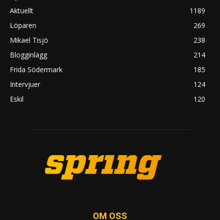
Aktuellt
1189
Löparen
269
Mikael Tisjö
238
Blogginlägg
214
Frida Södermark
185
Intervjuer
124
Eskil
120
OM OSS