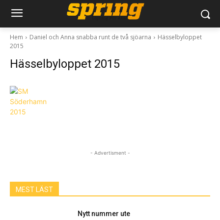
Hem
Daniel och Anna snabba runt de två sjöarna
Hässelbyloppet
2015
Hässelbyloppet 2015
- Advertisment -
MEST LÄST
Nytt nummer ute