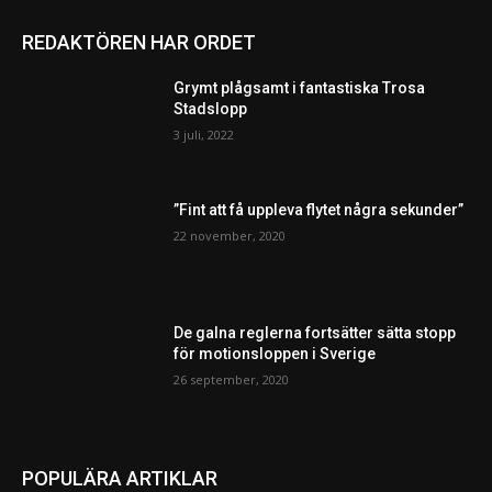
REDAKTÖREN HAR ORDET
Grymt plågsamt i fantastiska Trosa
Stadslopp
3 juli, 2022
”Fint att få uppleva flytet några sekunder”
22 november, 2020
De galna reglerna fortsätter sätta stopp
för motionsloppen i Sverige
26 september, 2020
POPULÄRA ARTIKLAR