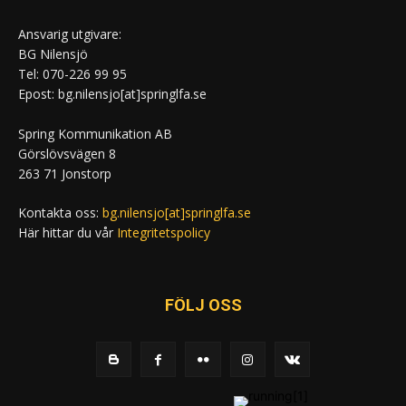
Ansvarig utgivare:
BG Nilensjö
Tel: 070-226 99 95
Epost: bg.nilensjo[at]springlfa.se
Spring Kommunikation AB
Görslövsvägen 8
263 71 Jonstorp
Kontakta oss:
bg.nilensjo[at]springlfa.se
Här hittar du vår
Integritetspolicy
FÖLJ OSS