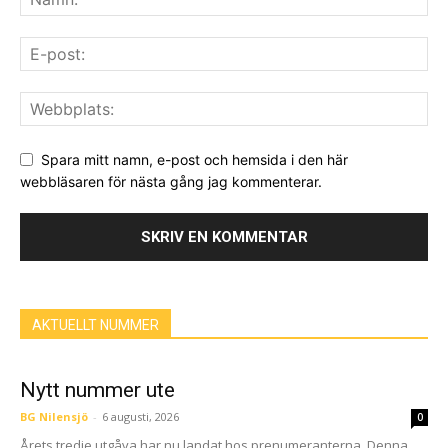
Spara mitt namn, e-post och hemsida i den här
webbläsaren för nästa gång jag kommenterar.
AKTUELLT NUMMER
Nytt nummer ute
BG Nilensjö
-
6 augusti, 2026
0
Årets tredje utgåva har nu landat hos prenumeranterna. Denna