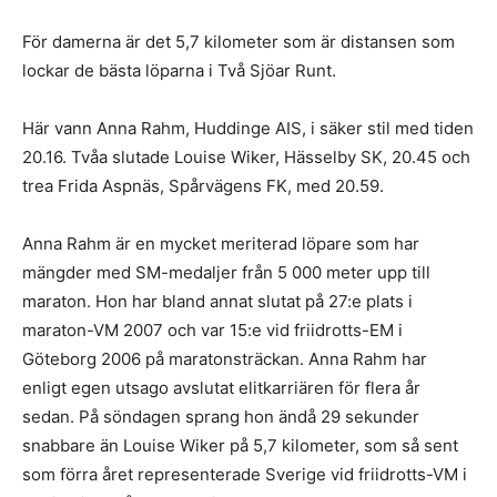
För damerna är det 5,7 kilometer som är distansen som
lockar de bästa löparna i Två Sjöar Runt.
Här vann Anna Rahm, Huddinge AIS, i säker stil med tiden
20.16. Tvåa slutade Louise Wiker, Hässelby SK, 20.45 och
trea Frida Aspnäs, Spårvägens FK, med 20.59.
Anna Rahm är en mycket meriterad löpare som har
mängder med SM-medaljer från 5 000 meter upp till
maraton. Hon har bland annat slutat på 27:e plats i
maraton-VM 2007 och var 15:e vid friidrotts-EM i
Göteborg 2006 på maratonsträckan. Anna Rahm har
enligt egen utsago avslutat elitkarriären för flera år
sedan. På söndagen sprang hon ändå 29 sekunder
snabbare än Louise Wiker på 5,7 kilometer, som så sent
som förra året representerade Sverige vid friidrotts-VM i