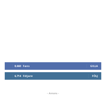
8,660
Fans
GILLA
6,714
Följare
FÖLJ
- Annons -