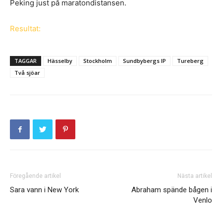
Peking just på maratondistansen.
Resultat:
TAGGAR
Hässelby
Stockholm
Sundbybergs IP
Tureberg
Två sjöar
Föregående artikel
Nästa artikel
Sara vann i New York
Abraham spände bågen i
Venlo