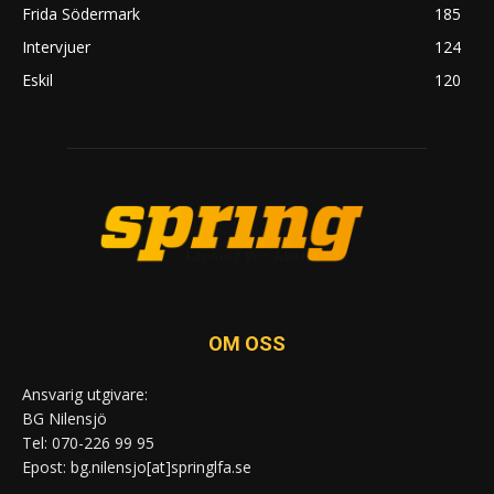
Frida Södermark
185
Intervjuer
124
Eskil
120
OM OSS
Ansvarig utgivare:
BG Nilensjö
Tel: 070-226 99 95
Epost: bg.nilensjo[at]springlfa.se