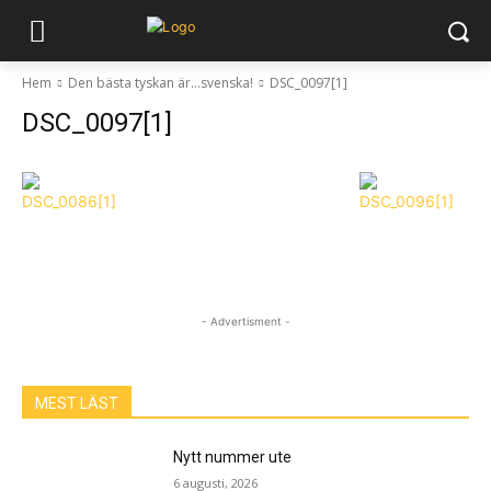
Hem
Den bästa tyskan är…svenska!
DSC_0097[1]
DSC_0097[1]
- Advertisment -
MEST LÄST
Nytt nummer ute
6 augusti, 2026