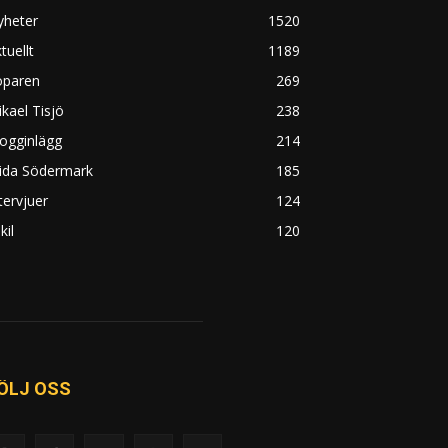
yheter
1520
tuellt
1189
öparen
269
kael Tisjö
238
ogginlägg
214
rida Södermark
185
tervjuer
124
kil
120
ÖLJ OSS