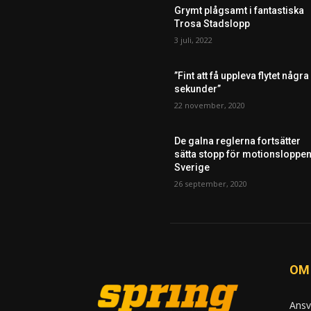
Grymt plågsamt i fantastiska
Trosa Stadslopp
3 juli, 2022
”Fint att få uppleva flytet några
sekunder”
22 november, 2020
De galna reglerna fortsätter
sätta stopp för motionsloppen
Sverige
26 september, 2020
OM
Ansv