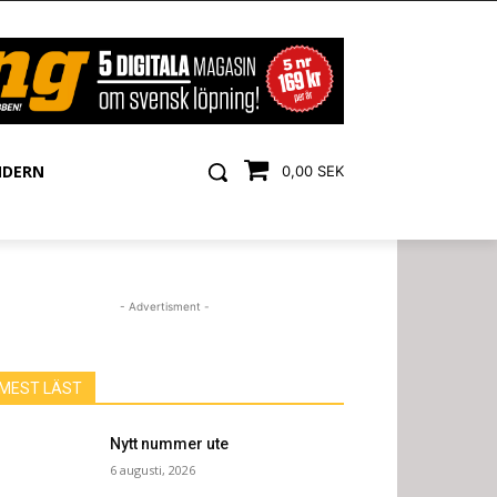
NDERN
0,00 SEK
- Advertisment -
MEST LÄST
Nytt nummer ute
6 augusti, 2026