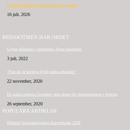
Dags för löparfest i Katrineholm 4 augusti
16 juli, 2026
REDAKTÖREN HAR ORDET
Grymt plågsamt i fantastiska Trosa Stadslopp
3 juli, 2022
”Fint att få uppleva flytet några sekunder”
22 november, 2020
De galna reglerna fortsätter sätta stopp för motionsloppen i Sverige
26 september, 2020
POPULÄRA ARTIKLAR
Bildspel Sparbanksjoggen Katrineholm 2026