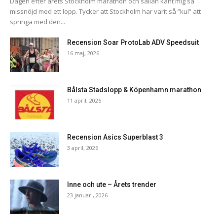
Dagen efter årets Stockholm marathon och sällan känt mig så
missnöjd med ett lopp. Tycker att Stockholm har varit så ”kul” att
springa med den...
Recension Soar ProtoLab ADV Speedsuit
16 maj, 2026
Bålsta Stadslopp & Köpenhamn marathon
11 april, 2026
Recension Asics Superblast 3
3 april, 2026
Inne och ute – Årets trender
23 januari, 2026