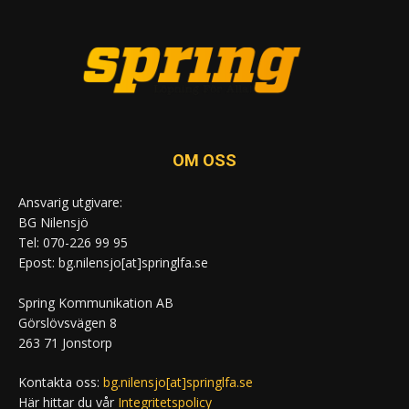
OM OSS
Ansvarig utgivare:
BG Nilensjö
Tel: 070-226 99 95
Epost: bg.nilensjo[at]springlfa.se
Spring Kommunikation AB
Görslövsvägen 8
263 71 Jonstorp
Kontakta oss:
bg.nilensjo[at]springlfa.se
Här hittar du vår
Integritetspolicy