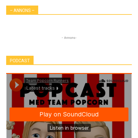
– ANNONS –
- Annons-
PODCAST