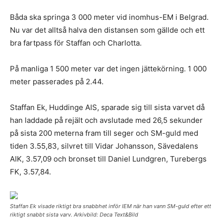
Båda ska springa 3 000 meter vid inomhus-EM i Belgrad.
Nu var det alltså halva den distansen som gällde och ett
bra fartpass för Staffan och Charlotta.
På manliga 1 500 meter var det ingen jättekörning. 1 000
meter passerades på 2.44.
Staffan Ek, Huddinge AIS, sparade sig till sista varvet då
han laddade på rejält och avslutade med 26,5 sekunder
på sista 200 meterna fram till seger och SM-guld med
tiden 3.55,83, silvret till Vidar Johansson, Sävedalens
AIK, 3.57,09 och bronset till Daniel Lundgren, Turebergs
FK, 3.57,84.
Staffan Ek visade riktigt bra snabbhet inför IEM när han vann SM-guld efter ett
riktigt snabbt sista varv. Arkivbild: Deca Text&Bild