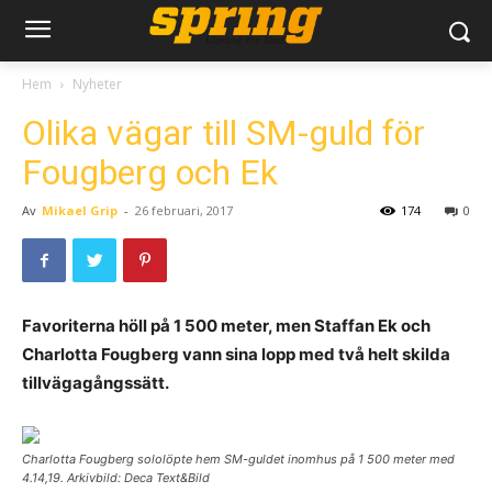
Hem
Nyheter
Olika vägar till SM-guld för
Fougberg och Ek
Av
Mikael Grip
-
26 februari, 2017
174
0
Favoriterna höll på 1 500 meter, men Staffan Ek och
Charlotta Fougberg vann sina lopp med två helt skilda
tillvägagångssätt.
Charlotta Fougberg sololöpte hem SM-guldet inomhus på 1 500 meter med
4.14,19. Arkivbild: Deca Text&Bild