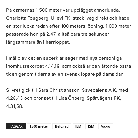
På damernas 1 500 meter var upplägget annorlunda.
Charlotta Fougberg, Ullevi FK, stack iväg direkt och hade
en stor lucka redan efter 100 meters löpning. 1 000 meter
passerade hon på 2.47, alltså bara tre sekunder
långsammare än i herrloppet.
I mål blev det en superklar seger med nya personliga
inomhusrekordet 4.14,19, som också är den åttonde bästa
tiden genom tiderna av en svensk löpare på damsidan.
Silvret gick till Sara Christiansson, Sävedalens AIK, med
4.28,43 och bronset till Lisa Öhberg, Spårvägens FK,
4.31,58.
TAGGAR
1500 meter
Belgrad
IEM
ISM
Växjö