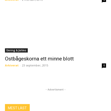
Emring & Järlmo
Ostbågeskorna ett minne blott
Arkiverat
-
23 september, 2015
0
- Advertisment -
MEST LÄST