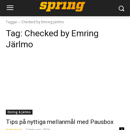
Taggar
Checked by Emring Järlmo
Tag:
Checked by Emring
Järlmo
Emring & Järlmo
Tips på nyttiga mellanmål med Pausbox
Arkiverat
-
2 februari, 2016
0