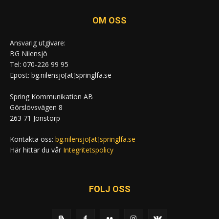
OM OSS
Ansvarig utgivare:
BG Nilensjö
Tel: 070-226 99 95
Epost: bg.nilensjo[at]springlfa.se
Spring Kommunikation AB
Görslövsvägen 8
263 71 Jonstorp
Kontakta oss:
bg.nilensjo[at]springlfa.se
Här hittar du vår
Integritetspolicy
FÖLJ OSS