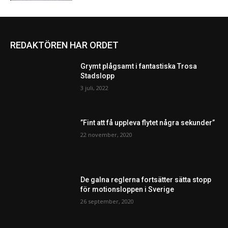
REDAKTÖREN HAR ORDET
Grymt plågsamt i fantastiska Trosa
Stadslopp
3 juli, 2022
”Fint att få uppleva flytet några sekunder”
22 november, 2020
De galna reglerna fortsätter sätta stopp
för motionsloppen i Sverige
26 september, 2020