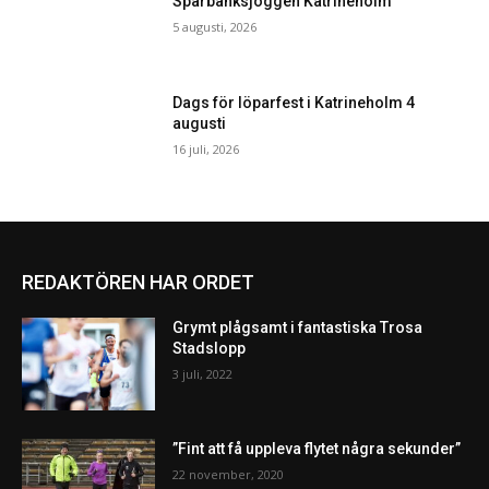
Sparbanksjoggen Katrineholm
5 augusti, 2026
Dags för löparfest i Katrineholm 4
augusti
16 juli, 2026
REDAKTÖREN HAR ORDET
Grymt plågsamt i fantastiska Trosa
Stadslopp
3 juli, 2022
”Fint att få uppleva flytet några sekunder”
22 november, 2020